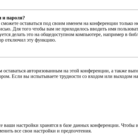
и и пароля?
ы сможете оставаться под своим именем на конференции только н
писью. Для того чтобы вам не приходилось вводить имя пользова
тся делать это на общедоступном компьютере, например в библи
тор отключил эту функцию.
вам оставаться авторизованным на этой конференции, а также в
ром. Если вы испытываете трудности со входом или выходом на
се ваши настройки хранятся в базе данных конференции. Чтобы 
менить все свои настройки и предпочтения.