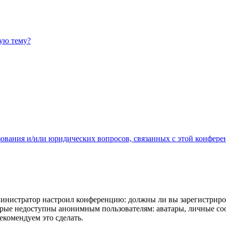
ную тему?
зования и/или юридических вопросов, связанных с этой конфере
администратор настроил конференцию: должны ли вы зарегистриро
рые недоступны анонимным пользователям: аватары, личные сообщ
екомендуем это сделать.