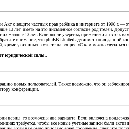
, или Акт о защите частных прав ребёнка в интернете от 1998 г.
е 13 лет, иметь на это письменное согласие родителей. Допус
х младше 13 лет. Если вы не уверены, применимо ли это к вам
Обратите внимание, что phpBB Limited администрация данной к
, кроме указанных в ответе на вопрос «С кем можно связаться 
ет юридической силы.
.
цию новых пользователей. Также возможно, что он заблокирова
ратору конференции.
 они верны, то возможны два варианта. Если включена поддержка
енциях требуется, чтобы все новые учётные записи были актив
трации. Если вам было прислано email-сообщение, следуйте пол