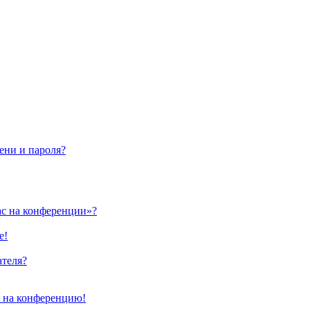
ени и пароля?
ас на конференции»?
е!
ателя?
и на конференцию!