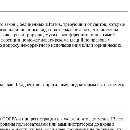
 — это закон Соединённых Штатов, требующий от сайтов, которые
тимо наличие иного вида подтверждения того, что опекуны
, как к регистрирующемуся на конференции, или к самой
онференции не может давать рекомендаций по правовым
по вопросу некорректного использования и/или юридических
л ваш IP-адрес или запретил имя, под которым вы пытаетесь
 COPPA и при регистрации вы указали, что вам менее 13 лет,
ированы пользователями или администратором до входа в
ученным инструкциям. Если email-сообщение не получено, то