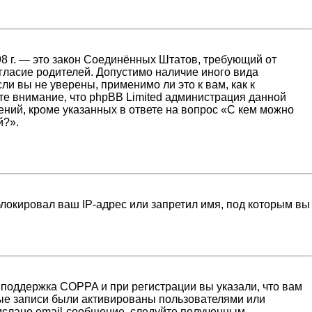
1998 г. — это закон Соединённых Штатов, требующий от
гласие родителей. Допустимо наличие иного вида
и вы не уверены, применимо ли это к вам, как к
те внимание, что phpBB Limited администрация данной
ний, кроме указанных в ответе на вопрос «С кем можно
й?».
локировал ваш IP-адрес или запретил имя, под которым вы
 поддержка COPPA и при регистрации вы указали, что вам
ные записи были активированы пользователями или
ислано email-сообщение, следуйте полученным