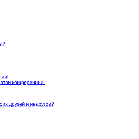
та?
ния!
с этой конференции!
оих друзей и недругов?
!