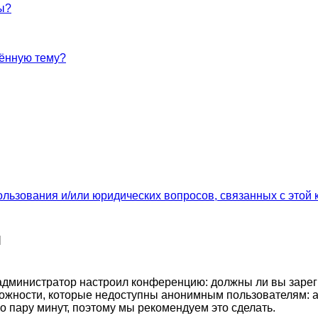
ы?
лённую тему?
ользования и/или юридических вопросов, связанных с этой
я
ак администратор настроил конференцию: должны ли вы заре
ожности, которые недоступны анонимным пользователям: а
его пару минут, поэтому мы рекомендуем это сделать.