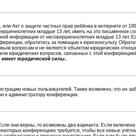
98), или Акт о защите частных прав ребёнка в интернете от 
ершеннолетних младше 13 лет, иметь на это письменное со
ной информации от несовершеннолетних младше 13 лет. Есл
ференции, обратитесь за помощью к юрисконсульту. Обрати
вым вопросам и не является объектом юридических отноше
/или юридических вопросов, связанных с этой конференцие
е имеет юридической силы.
.
страцию новых пользователей. Также возможно, что он заб
ью к администратору конференции.
Если они верны, то возможны два варианта. Если включена
 некоторых конференциях требуется, чтобы все новые учёт
я отображается в процессе регистрации. Если вам было пр