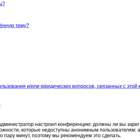
ы?
лённую тему?
ользования и/или юридических вопросов, связанных с этой
я
ак администратор настроил конференцию: должны ли вы заре
ожности, которые недоступны анонимным пользователям: а
его пару минут, поэтому мы рекомендуем это сделать.