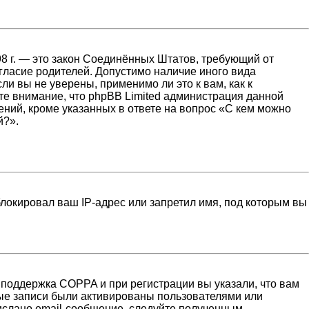
1998 г. — это закон Соединённых Штатов, требующий от
гласие родителей. Допустимо наличие иного вида
и вы не уверены, применимо ли это к вам, как к
те внимание, что phpBB Limited администрация данной
ний, кроме указанных в ответе на вопрос «С кем можно
й?».
локировал ваш IP-адрес или запретил имя, под которым вы
 поддержка COPPA и при регистрации вы указали, что вам
ные записи были активированы пользователями или
ислано email-сообщение, следуйте полученным