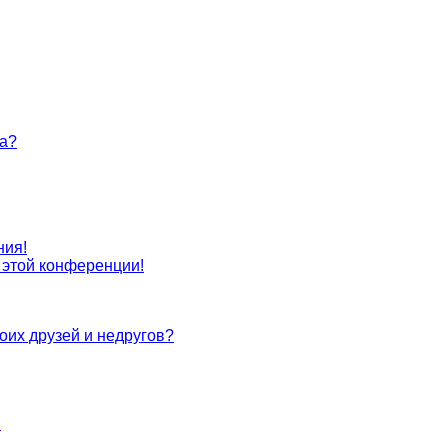
та?
ния!
с этой конференции!
оих друзей и недругов?
!