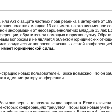
98), или Акт о защите частных прав ребёнка в интернете от 
ершеннолетних младше 13 лет, иметь на это письменное со
ной информации от несовершеннолетних младше 13 лет. Есл
ференции, обратитесь за помощью к юрисконсульту. Обрати
вым вопросам и не является объектом юридических отноше
/или юридических вопросов, связанных с этой конференцие
е имеет юридической силы.
.
страцию новых пользователей. Также возможно, что он заб
ью к администратору конференции.
Если они верны, то возможны два варианта. Если включена
 некоторых конференциях требуется, чтобы все новые учёт
я отображается в процессе регистрации. Если вам было пр