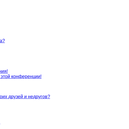
та?
ния!
с этой конференции!
оих друзей и недругов?
!