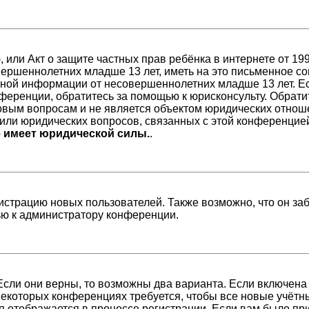
98), или Акт о защите частных прав ребёнка в интернете от 
ершеннолетних младше 13 лет, иметь на это письменное со
ной информации от несовершеннолетних младше 13 лет. Есл
ференции, обратитесь за помощью к юрисконсульту. Обрати
вым вопросам и не является объектом юридических отноше
/или юридических вопросов, связанных с этой конференцие
е имеет юридической силы.
.
страцию новых пользователей. Также возможно, что он заб
ью к администратору конференции.
Если они верны, то возможны два варианта. Если включена
 некоторых конференциях требуется, чтобы все новые учёт
я отображается в процессе регистрации. Если вам было пр