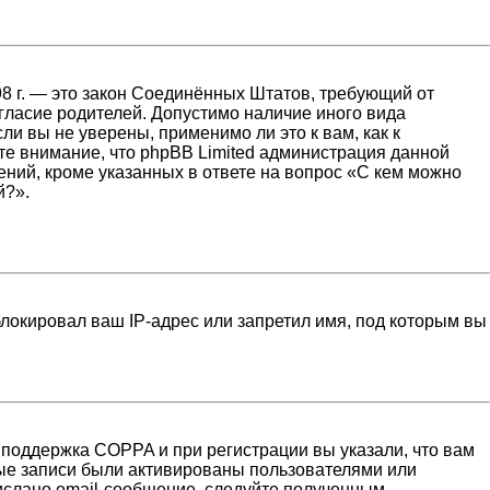
1998 г. — это закон Соединённых Штатов, требующий от
гласие родителей. Допустимо наличие иного вида
и вы не уверены, применимо ли это к вам, как к
те внимание, что phpBB Limited администрация данной
ний, кроме указанных в ответе на вопрос «С кем можно
й?».
локировал ваш IP-адрес или запретил имя, под которым вы
 поддержка COPPA и при регистрации вы указали, что вам
ные записи были активированы пользователями или
ислано email-сообщение, следуйте полученным