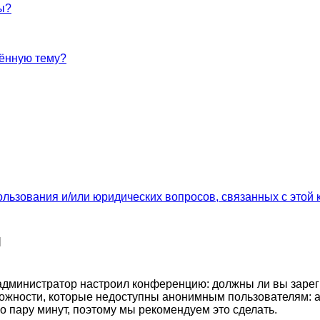
ы?
лённую тему?
ользования и/или юридических вопросов, связанных с этой
я
ак администратор настроил конференцию: должны ли вы заре
ожности, которые недоступны анонимным пользователям: а
его пару минут, поэтому мы рекомендуем это сделать.