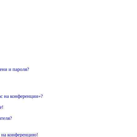
ени и пароля?
ас на конференции»?
е!
ателя?
и на конференцию!