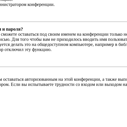
министратором конференции.
и и пароля?
ы сможете оставаться под своим именем на конференции только н
писью. Для того чтобы вам не приходилось вводить имя пользова
тся делать это на общедоступном компьютере, например в библи
тор отключил эту функцию.
вам оставаться авторизованным на этой конференции, а также в
ром. Если вы испытываете трудности со входом или выходом на