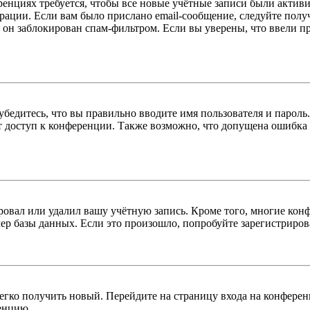
енциях требуется, чтобы все новые учётные записи были актив
трации. Если вам было прислано email-сообщение, следуйте пол
 он заблокирован спам-фильтром. Если вы уверены, что ввели пр
бедитесь, что вы правильно вводите имя пользователя и пароль
ыт доступ к конференции. Также возможно, что допущена ошибка
овал или удалил вашу учётную запись. Кроме того, многие кон
р базы данных. Если это произошло, попробуйте зарегистрироват
легко получить новый. Перейдите на страницу входа на конфер
енцию.