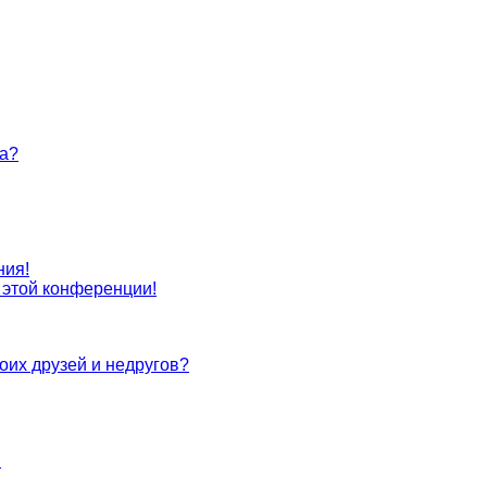
та?
ния!
с этой конференции!
оих друзей и недругов?
!