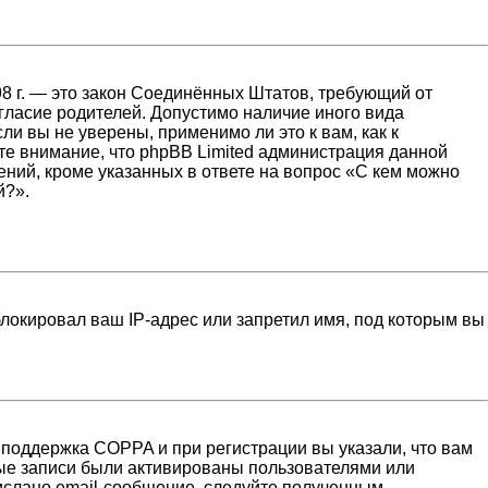
1998 г. — это закон Соединённых Штатов, требующий от
гласие родителей. Допустимо наличие иного вида
и вы не уверены, применимо ли это к вам, как к
те внимание, что phpBB Limited администрация данной
ний, кроме указанных в ответе на вопрос «С кем можно
й?».
локировал ваш IP-адрес или запретил имя, под которым вы
 поддержка COPPA и при регистрации вы указали, что вам
ные записи были активированы пользователями или
ислано email-сообщение, следуйте полученным