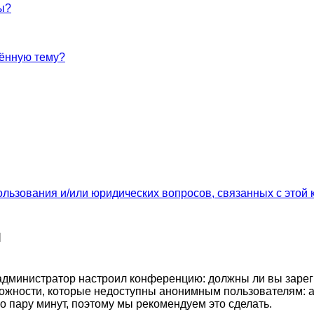
ы?
лённую тему?
ользования и/или юридических вопросов, связанных с этой
я
ак администратор настроил конференцию: должны ли вы заре
ожности, которые недоступны анонимным пользователям: а
его пару минут, поэтому мы рекомендуем это сделать.