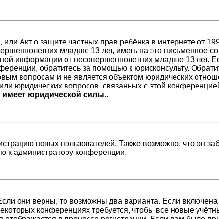
98), или Акт о защите частных прав ребёнка в интернете от 
ершеннолетних младше 13 лет, иметь на это письменное со
ной информации от несовершеннолетних младше 13 лет. Есл
ференции, обратитесь за помощью к юрисконсульту. Обрати
вым вопросам и не является объектом юридических отноше
/или юридических вопросов, связанных с этой конференцие
е имеет юридической силы.
.
страцию новых пользователей. Также возможно, что он заб
ью к администратору конференции.
Если они верны, то возможны два варианта. Если включена
 некоторых конференциях требуется, чтобы все новые учёт
я отображается в процессе регистрации. Если вам было пр