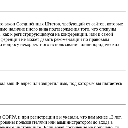
 — это закон Соединённых Штатов, требующий от сайтов, которые
тимо наличие иного вида подтверждения того, что опекуны
, как к регистрирующемуся на конференции, или к самой
онференции не может давать рекомендаций по правовым
по вопросу некорректного использования и/или юридических
л ваш IP-адрес или запретил имя, под которым вы пытаетесь
 COPPA и при регистрации вы указали, что вам менее 13 лет,
ированы пользователями или администратором до входа в
ученным инструкциям. Если email-сообщение не получено, то