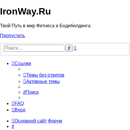
IronWay.Ru
Твой Путь в мир Фитнеса и Бодибилдинга
Пропустить
Расширенный
Поиск
поиск
Ссылки
Темы без ответов
Активные темы
Поиск
FAQ
Вход
Основной сайт
Форум
Поиск