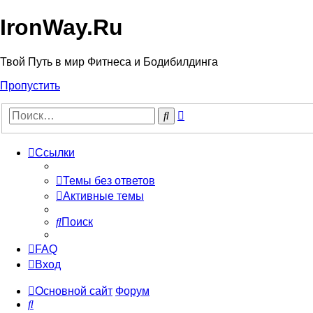
IronWay.Ru
Твой Путь в мир Фитнеса и Бодибилдинга
Пропустить
Расширенный
Поиск
поиск
Ссылки
Темы без ответов
Активные темы
Поиск
FAQ
Вход
Основной сайт
Форум
Поиск