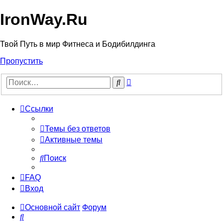
IronWay.Ru
Твой Путь в мир Фитнеса и Бодибилдинга
Пропустить
Расширенный
Поиск
поиск
Ссылки
Темы без ответов
Активные темы
Поиск
FAQ
Вход
Основной сайт
Форум
Поиск