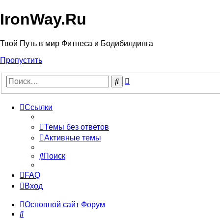
IronWay.Ru
Твой Путь в мир Фитнеса и Бодибилдинга
Пропустить
Расширенный
Поиск
поиск
Ссылки
Темы без ответов
Активные темы
Поиск
FAQ
Вход
Основной сайт
Форум
Поиск