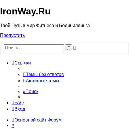
IronWay.Ru
Твой Путь в мир Фитнеса и Бодибилдинга
Пропустить
Расширенный
Поиск
поиск
Ссылки
Темы без ответов
Активные темы
Поиск
FAQ
Вход
Основной сайт
Форум
Поиск