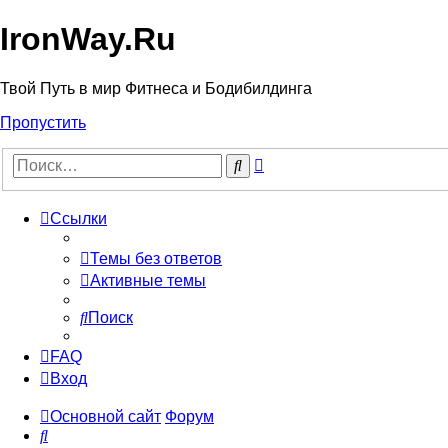
IronWay.Ru
Твой Путь в мир Фитнеса и Бодибилдинга
Пропустить
Расширенный
Поиск
поиск
Ссылки
Темы без ответов
Активные темы
Поиск
FAQ
Вход
Основной сайт
Форум
Поиск