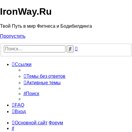
IronWay.Ru
Твой Путь в мир Фитнеса и Бодибилдинга
Пропустить
Расширенный
Поиск
поиск
Ссылки
Темы без ответов
Активные темы
Поиск
FAQ
Вход
Основной сайт
Форум
Поиск