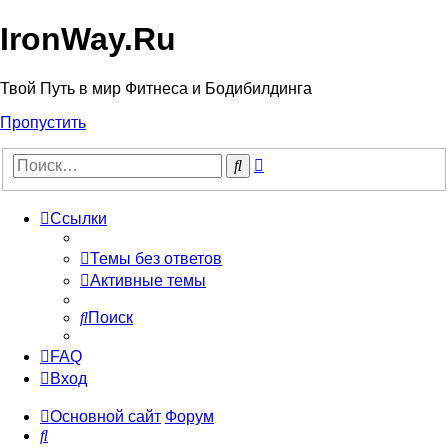
IronWay.Ru
Твой Путь в мир Фитнеса и Бодибилдинга
Пропустить
Расширенный
Поиск
поиск
Ссылки
Темы без ответов
Активные темы
Поиск
FAQ
Вход
Основной сайт
Форум
Поиск