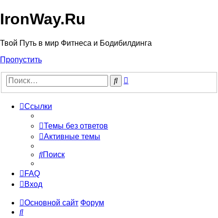
IronWay.Ru
Твой Путь в мир Фитнеса и Бодибилдинга
Пропустить
Расширенный
Поиск
поиск
Ссылки
Темы без ответов
Активные темы
Поиск
FAQ
Вход
Основной сайт
Форум
Поиск