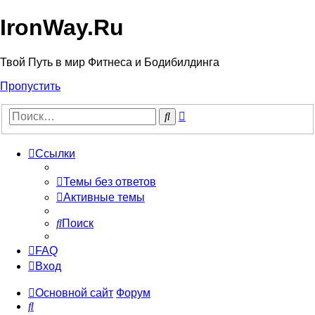
IronWay.Ru
Твой Путь в мир Фитнеса и Бодибилдинга
Пропустить
Расширенный
Поиск
поиск
Ссылки
Темы без ответов
Активные темы
Поиск
FAQ
Вход
Основной сайт
Форум
Поиск