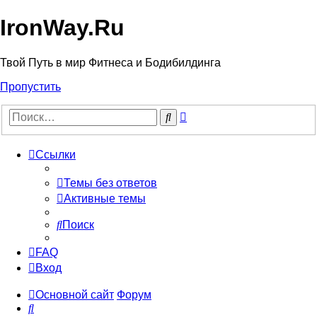
IronWay.Ru
Твой Путь в мир Фитнеса и Бодибилдинга
Пропустить
Расширенный
Поиск
поиск
Ссылки
Темы без ответов
Активные темы
Поиск
FAQ
Вход
Основной сайт
Форум
Поиск