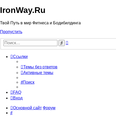
IronWay.Ru
Твой Путь в мир Фитнеса и Бодибилдинга
Пропустить
Расширенный
Поиск
поиск
Ссылки
Темы без ответов
Активные темы
Поиск
FAQ
Вход
Основной сайт
Форум
Поиск