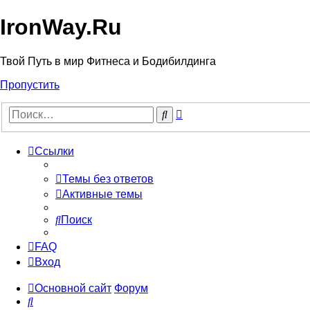
IronWay.Ru
Твой Путь в мир Фитнеса и Бодибилдинга
Пропустить
Расширенный
Поиск
поиск
Ссылки
Темы без ответов
Активные темы
Поиск
FAQ
Вход
Основной сайт
Форум
Поиск