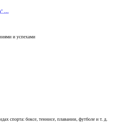
а" …
ниями и успехами
х спорта: боксе, теннисе, плавании, футболе и т. д.