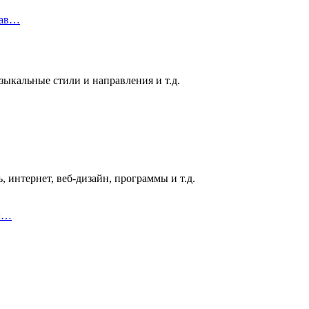
рав…
ыкальные стили и направления и т.д.
 интернет, веб-дизайн, программы и т.д.
ык…