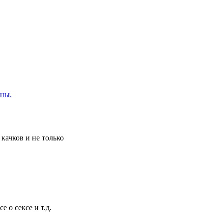
ины.
качков и не только
 о сексе и т.д.