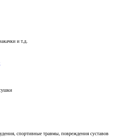
акачки и т.д.
м
 сушки
худения, спортивные травмы, повреждения суставов