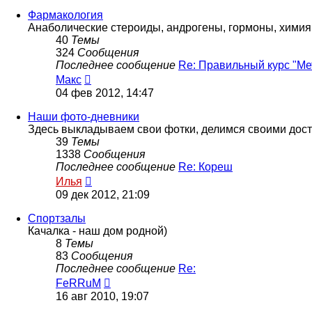
последнему
сообщению
Фармакология
Анаболические стероиды, андрогены, гормоны, химия
40
Темы
324
Сообщения
Последнее сообщение
Re: Правильный курс "М
Перейти
Макс
к
04 фев 2012, 14:47
последнему
сообщению
Наши фото-дневники
Здесь выкладываем свои фотки, делимся своими дос
39
Темы
1338
Сообщения
Последнее сообщение
Re: Кореш
Перейти
Илья
к
09 дек 2012, 21:09
последнему
сообщению
Спортзалы
Качалка - наш дом родной)
8
Темы
83
Сообщения
Последнее сообщение
Re:
Перейти
FeRRuM
к
16 авг 2010, 19:07
последнему