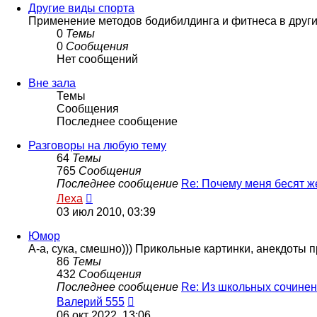
сообщению
Другие виды спорта
Применение методов бодибилдинга и фитнеса в других 
0
Темы
0
Сообщения
Нет сообщений
Вне зала
Темы
Сообщения
Последнее сообщение
Разговоры на любую тему
64
Темы
765
Сообщения
Последнее сообщение
Re: Почему меня бесят 
Перейти
Леха
к
03 июл 2010, 03:39
последнему
сообщению
Юмор
А-а, сука, смешно))) Прикольные картинки, анекдоты п
86
Темы
432
Сообщения
Последнее сообщение
Re: Из школьных сочине
Перейти
Валерий 555
к
06 окт 2022, 13:06