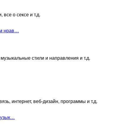
все о сексе и т.д.
ам нрав…
музыкальные стили и направления и т.д.
зь, интернет, веб-дизайн, программы и т.д.
 музык…