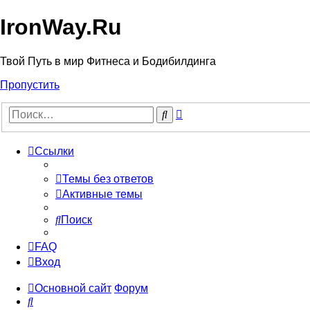
IronWay.Ru
Твой Путь в мир Фитнеса и Бодибилдинга
Пропустить
Расширенный
Поиск
поиск
Ссылки
Темы без ответов
Активные темы
Поиск
FAQ
Вход
Основной сайт
Форум
Поиск