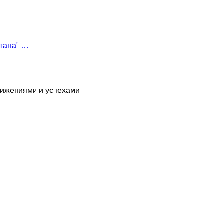
етана" …
тижениями и успехами