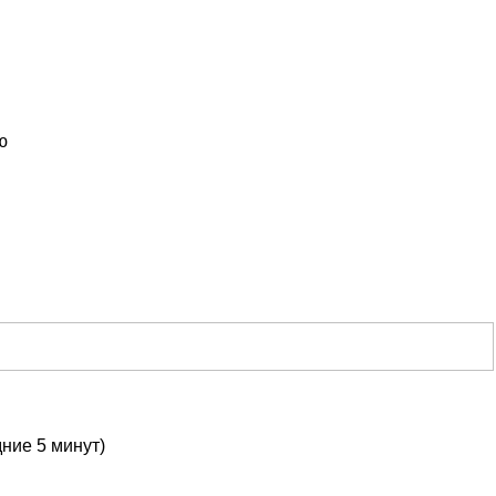
ю
дние 5 минут)