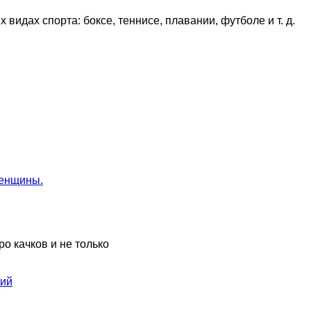
видах спорта: боксе, теннисе, плавании, футболе и т. д.
женщины.
ро качков и не только
ний