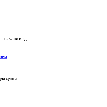
 накачки и т.д.
 жим
для сушки