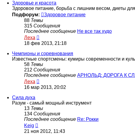
сообщению
Здоровье и красота
Здоровое питание, борьба с лишним весом, диеты дл
Подфорум:
Здоровое питание
88
Темы
315
Сообщения
Последнее сообщение
Не все так худо
Перейти
Леха
к
18 фев 2013, 21:18
последнему
сообщению
Чемпионы и соревнования
Известные спортсмены: кумиры современности и куль
58
Темы
212
Сообщения
Последнее сообщение
АРНОЛЬД: ДОРОГА К С
Перейти
Леха
к
16 мар 2013, 20:02
последнему
сообщению
Сила духа
Разум - самый мощный инструмент
13
Темы
134
Сообщения
Последнее сообщение
Re: Рокки
Перейти
Keig
к
21 ноя 2012, 11:43