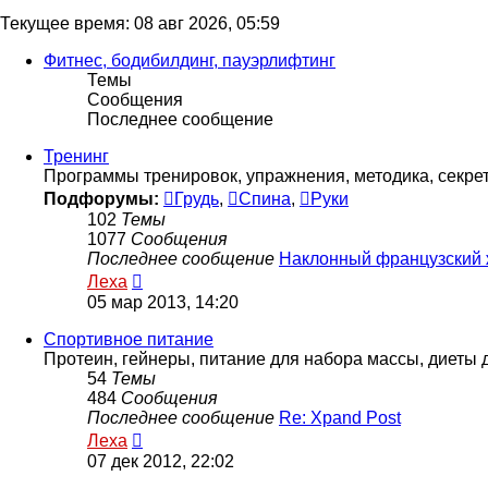
Текущее время: 08 авг 2026, 05:59
Фитнес, бодибилдинг, пауэрлифтинг
Темы
Сообщения
Последнее сообщение
Тренинг
Программы тренировок, упражнения, методика, секреты
Подфорумы:
Грудь
,
Спина
,
Руки
102
Темы
1077
Сообщения
Последнее сообщение
Наклонный французский
Перейти
Леха
к
05 мар 2013, 14:20
последнему
сообщению
Спортивное питание
Протеин, гейнеры, питание для набора массы, диеты 
54
Темы
484
Сообщения
Последнее сообщение
Re: Xpand Post
Перейти
Леха
к
07 дек 2012, 22:02
последнему