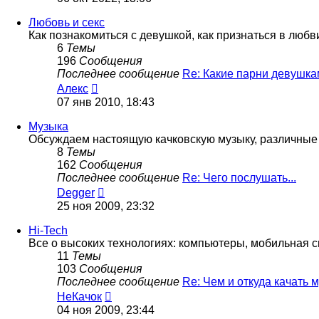
последнему
сообщению
Любовь и секс
Как познакомиться с девушкой, как признаться в любви, 
6
Темы
196
Сообщения
Последнее сообщение
Re: Какие парни девушк
Перейти
Алекс
к
07 янв 2010, 18:43
последнему
сообщению
Музыка
Обсуждаем настоящую качковскую музыку, различные 
8
Темы
162
Сообщения
Последнее сообщение
Re: Чего послушать...
Перейти
Degger
к
25 ноя 2009, 23:32
последнему
сообщению
Hi-Tech
Все о высоких технологиях: компьютеры, мобильная свя
11
Темы
103
Сообщения
Последнее сообщение
Re: Чем и откуда качать
Перейти
НеКачок
к
04 ноя 2009, 23:44