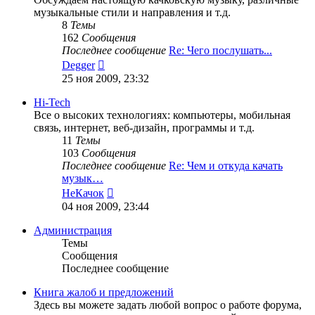
музыкальные стили и направления и т.д.
8
Темы
162
Сообщения
Последнее сообщение
Re: Чего послушать...
Перейти
Degger
к
25 ноя 2009, 23:32
последнему
сообщению
Hi-Tech
Все о высоких технологиях: компьютеры, мобильная
связь, интернет, веб-дизайн, программы и т.д.
11
Темы
103
Сообщения
Последнее сообщение
Re: Чем и откуда качать
музык…
Перейти
НеКачок
к
04 ноя 2009, 23:44
последнему
сообщению
Администрация
Темы
Сообщения
Последнее сообщение
Книга жалоб и предложений
Здесь вы можете задать любой вопрос о работе форума,