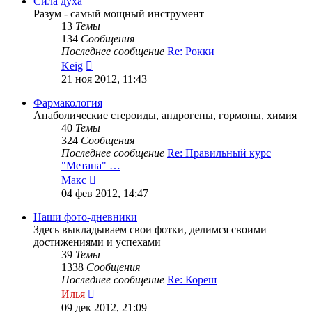
Сила духа
Разум - самый мощный инструмент
13
Темы
134
Сообщения
Последнее сообщение
Re: Рокки
Перейти
Keig
к
21 ноя 2012, 11:43
последнему
сообщению
Фармакология
Анаболические стероиды, андрогены, гормоны, химия
40
Темы
324
Сообщения
Последнее сообщение
Re: Правильный курс
"Метана" …
Перейти
Макс
к
04 фев 2012, 14:47
последнему
сообщению
Наши фото-дневники
Здесь выкладываем свои фотки, делимся своими
достижениями и успехами
39
Темы
1338
Сообщения
Последнее сообщение
Re: Кореш
Перейти
Илья
к
09 дек 2012, 21:09