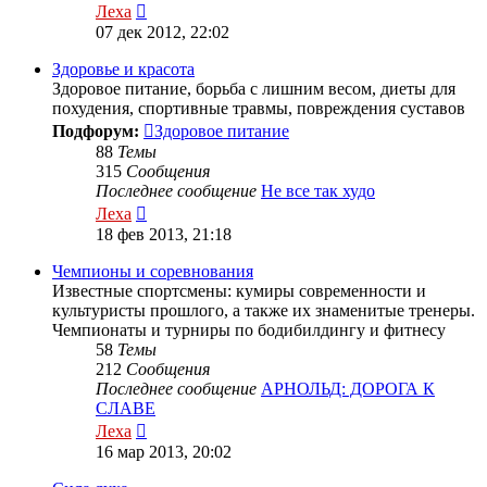
Перейти
Леха
к
07 дек 2012, 22:02
последнему
сообщению
Здоровье и красота
Здоровое питание, борьба с лишним весом, диеты для
похудения, спортивные травмы, повреждения суставов
Подфорум:
Здоровое питание
88
Темы
315
Сообщения
Последнее сообщение
Не все так худо
Перейти
Леха
к
18 фев 2013, 21:18
последнему
сообщению
Чемпионы и соревнования
Известные спортсмены: кумиры современности и
культуристы прошлого, а также их знаменитые тренеры.
Чемпионаты и турниры по бодибилдингу и фитнесу
58
Темы
212
Сообщения
Последнее сообщение
АРНОЛЬД: ДОРОГА К
СЛАВЕ
Перейти
Леха
к
16 мар 2013, 20:02
последнему
сообщению