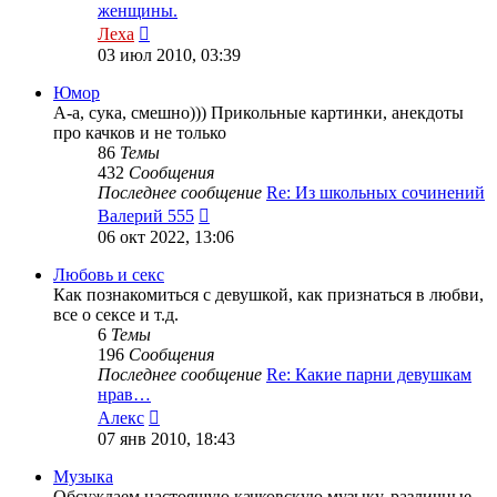
женщины.
Перейти
Леха
к
03 июл 2010, 03:39
последнему
сообщению
Юмор
А-а, сука, смешно))) Прикольные картинки, анекдоты
про качков и не только
86
Темы
432
Сообщения
Последнее сообщение
Re: Из школьных сочинений
Перейти
Валерий 555
к
06 окт 2022, 13:06
последнему
сообщению
Любовь и секс
Как познакомиться с девушкой, как признаться в любви,
все о сексе и т.д.
6
Темы
196
Сообщения
Последнее сообщение
Re: Какие парни девушкам
нрав…
Перейти
Алекс
к
07 янв 2010, 18:43
последнему
сообщению
Музыка
Обсуждаем настоящую качковскую музыку, различные