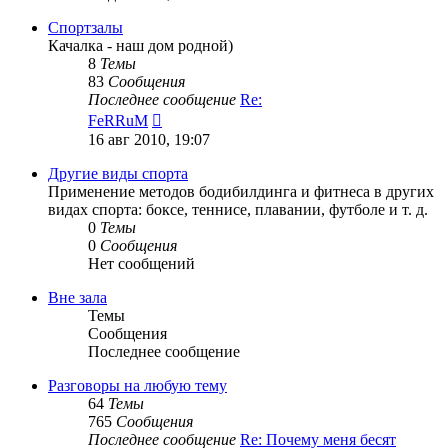
последнему
сообщению
Спортзалы
Качалка - наш дом родной)
8
Темы
83
Сообщения
Последнее сообщение
Re:
Перейти
FeRRuM
к
16 авг 2010, 19:07
последнему
сообщению
Другие виды спорта
Применение методов бодибилдинга и фитнеса в других
видах спорта: боксе, теннисе, плавании, футболе и т. д.
0
Темы
0
Сообщения
Нет сообщений
Вне зала
Темы
Сообщения
Последнее сообщение
Разговоры на любую тему
64
Темы
765
Сообщения
Последнее сообщение
Re: Почему меня бесят