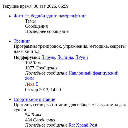
Текущее время: 06 авг 2026, 06:59
Фитнес, бодибилдинг, пауэрлифтинг
Темы
Сообщения
Последнее сообщение
Тренинг
Программы тренировок, упражнения, методика, секреты
накачки и т.д.
Подфорумы:
Грудь
,
Спина
,
Руки
102
Темы
1077
Сообщения
Последнее сообщение
Наклонный французский
жим
Перейти
Леха
к
05 мар 2013, 14:20
последнему
сообщению
Спортивное питание
Протеин, гейнеры, питание для набора массы, диеты для
сушки
54
Темы
484
Сообщения
Последнее сообщение
Re: Xpand Post