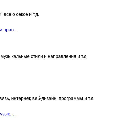
все о сексе и т.д.
ам нрав…
музыкальные стили и направления и т.д.
зь, интернет, веб-дизайн, программы и т.д.
 музык…