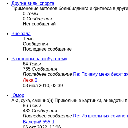
сообщению
Другие виды спорта
Применение методов бодибилдинга и фитнеса в других 
0
Темы
0
Сообщения
Нет сообщений
Вне зала
Темы
Сообщения
Последнее сообщение
Разговоры на любую тему
64
Темы
765
Сообщения
Последнее сообщение
Re: Почему меня бесят 
Перейти
Леха
к
03 июл 2010, 03:39
последнему
сообщению
Юмор
А-а, сука, смешно))) Прикольные картинки, анекдоты п
86
Темы
432
Сообщения
Последнее сообщение
Re: Из школьных сочине
Перейти
Валерий 555
к
06 окт 2022, 13:06