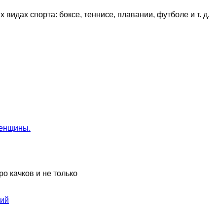
видах спорта: боксе, теннисе, плавании, футболе и т. д.
женщины.
ро качков и не только
ний