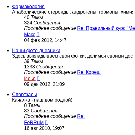
последнему
сообщению
Фармакология
Анаболические стероиды, андрогены, гормоны, химия
40
Темы
324
Сообщения
Последнее сообщение
Re: Правильный курс "М
Перейти
Макс
к
04 фев 2012, 14:47
последнему
сообщению
Наши фото-дневники
Здесь выкладываем свои фотки, делимся своими дос
39
Темы
1338
Сообщения
Последнее сообщение
Re: Кореш
Перейти
Илья
к
09 дек 2012, 21:09
последнему
сообщению
Спортзалы
Качалка - наш дом родной)
8
Темы
83
Сообщения
Последнее сообщение
Re:
Перейти
FeRRuM
к
16 авг 2010, 19:07
последнему