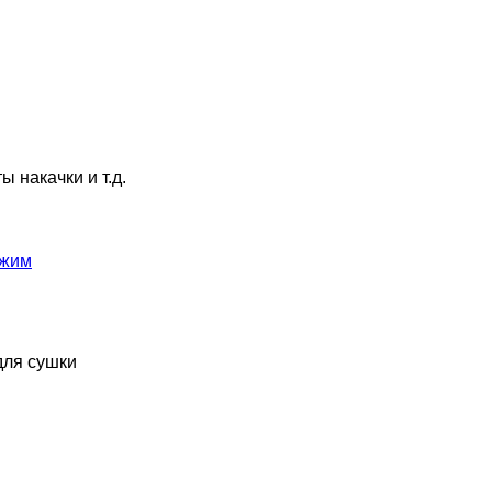
 накачки и т.д.
 жим
для сушки