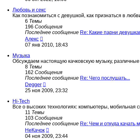
последнему
сообщению
Любовь и секс
Как познакомиться с девушкой, как признаться в любви, 
6
Темы
196
Сообщения
Последнее сообщение
Re: Какие парни девушк
Перейти
Алекс
к
07 янв 2010, 18:43
последнему
сообщению
Музыка
Обсуждаем настоящую качковскую музыку, различные 
8
Темы
162
Сообщения
Последнее сообщение
Re: Чего послушать...
Перейти
Degger
к
25 ноя 2009, 23:32
последнему
сообщению
Hi-Tech
Все о высоких технологиях: компьютеры, мобильная свя
11
Темы
103
Сообщения
Последнее сообщение
Re: Чем и откуда качать
Перейти
НеКачок
к
04 ноя 2009, 23:44