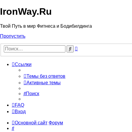
IronWay.Ru
Твой Путь в мир Фитнеса и Бодибилдинга
Пропустить
Расширенный
Поиск
поиск
Ссылки
Темы без ответов
Активные темы
Поиск
FAQ
Вход
Основной сайт
Форум
Поиск