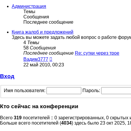
последнему
сообщению
Администрация
Темы
Сообщения
Последнее сообщение
Книга жалоб и предложений
Здесь вы можете задать любой вопрос о работе фору
4
Темы
58
Сообщения
Последнее сообщение
Re: сутки через трое
Перейти
Вадим3777
к
22 май 2010, 00:23
последнему
сообщению
Вход
Имя пользователя:
Пароль:
Кто сейчас на конференции
Всего
319
посетителей :: 0 зарегистрированных, 0 скрытых 
Больше всего посетителей (
4034
) здесь было 23 окт 2025, 1