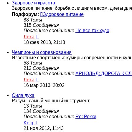
сообщению
Здоровье и красота
Здоровое питание, борьба с лишним весом, диеты дл
Подфорум:
Здоровое питание
88
Темы
315
Сообщения
Последнее сообщение
Не все так худо
Перейти
Леха
к
18 фев 2013, 21:18
последнему
сообщению
Чемпионы и соревнования
Известные спортсмены: кумиры современности и куль
58
Темы
212
Сообщения
Последнее сообщение
АРНОЛЬД: ДОРОГА К С
Перейти
Леха
к
16 мар 2013, 20:02
последнему
сообщению
Сила духа
Разум - самый мощный инструмент
13
Темы
134
Сообщения
Последнее сообщение
Re: Рокки
Перейти
Keig
к
21 ноя 2012, 11:43