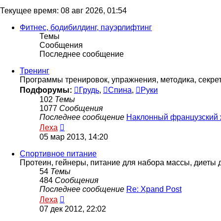
Текущее время: 08 авг 2026, 01:54
Фитнес, бодибилдинг, пауэрлифтинг
Темы
Сообщения
Последнее сообщение
Тренинг
Программы тренировок, упражнения, методика, секреты
Подфорумы:
Грудь
,
Спина
,
Руки
102
Темы
1077
Сообщения
Последнее сообщение
Наклонный французский
Перейти
Леха
к
05 мар 2013, 14:20
последнему
сообщению
Спортивное питание
Протеин, гейнеры, питание для набора массы, диеты 
54
Темы
484
Сообщения
Последнее сообщение
Re: Xpand Post
Перейти
Леха
к
07 дек 2012, 22:02
последнему