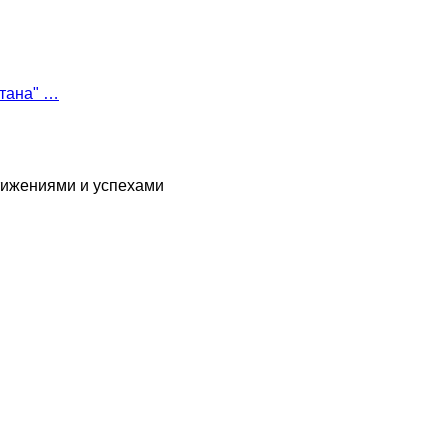
етана" …
тижениями и успехами