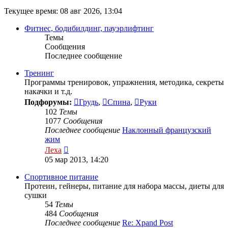
Текущее время: 08 авг 2026, 13:04
Фитнес, бодибилдинг, пауэрлифтинг
Темы
Сообщения
Последнее сообщение
Тренинг
Программы тренировок, упражнения, методика, секреты
накачки и т.д.
Подфорумы:
Грудь
,
Спина
,
Руки
102
Темы
1077
Сообщения
Последнее сообщение
Наклонный французский
жим
Перейти
Леха
к
05 мар 2013, 14:20
последнему
сообщению
Спортивное питание
Протеин, гейнеры, питание для набора массы, диеты для
сушки
54
Темы
484
Сообщения
Последнее сообщение
Re: Xpand Post