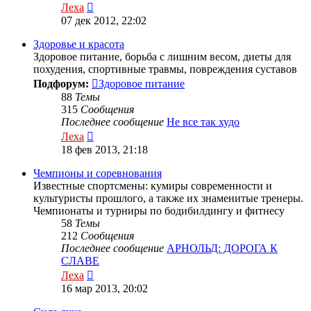
Перейти
Леха
к
07 дек 2012, 22:02
последнему
сообщению
Здоровье и красота
Здоровое питание, борьба с лишним весом, диеты для
похудения, спортивные травмы, повреждения суставов
Подфорум:
Здоровое питание
88
Темы
315
Сообщения
Последнее сообщение
Не все так худо
Перейти
Леха
к
18 фев 2013, 21:18
последнему
сообщению
Чемпионы и соревнования
Известные спортсмены: кумиры современности и
культуристы прошлого, а также их знаменитые тренеры.
Чемпионаты и турниры по бодибилдингу и фитнесу
58
Темы
212
Сообщения
Последнее сообщение
АРНОЛЬД: ДОРОГА К
СЛАВЕ
Перейти
Леха
к
16 мар 2013, 20:02
последнему
сообщению