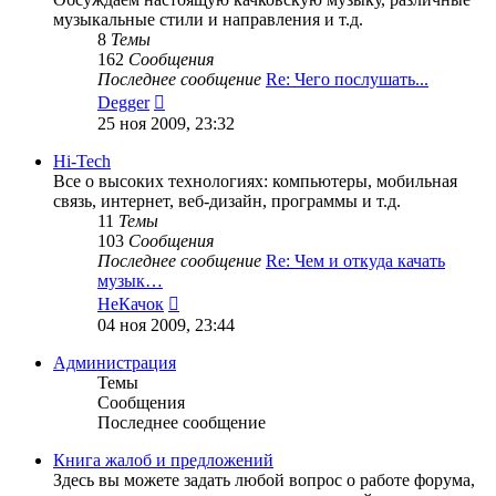
музыкальные стили и направления и т.д.
8
Темы
162
Сообщения
Последнее сообщение
Re: Чего послушать...
Перейти
Degger
к
25 ноя 2009, 23:32
последнему
сообщению
Hi-Tech
Все о высоких технологиях: компьютеры, мобильная
связь, интернет, веб-дизайн, программы и т.д.
11
Темы
103
Сообщения
Последнее сообщение
Re: Чем и откуда качать
музык…
Перейти
НеКачок
к
04 ноя 2009, 23:44
последнему
сообщению
Администрация
Темы
Сообщения
Последнее сообщение
Книга жалоб и предложений
Здесь вы можете задать любой вопрос о работе форума,