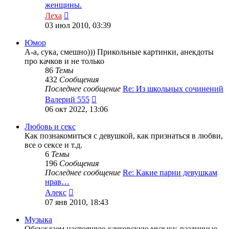
женщины.
Перейти
Леха
к
03 июл 2010, 03:39
последнему
сообщению
Юмор
А-а, сука, смешно))) Прикольные картинки, анекдоты
про качков и не только
86
Темы
432
Сообщения
Последнее сообщение
Re: Из школьных сочинений
Перейти
Валерий 555
к
06 окт 2022, 13:06
последнему
сообщению
Любовь и секс
Как познакомиться с девушкой, как признаться в любви,
все о сексе и т.д.
6
Темы
196
Сообщения
Последнее сообщение
Re: Какие парни девушкам
нрав…
Перейти
Алекс
к
07 янв 2010, 18:43
последнему
сообщению
Музыка
Обсуждаем настоящую качковскую музыку, различные