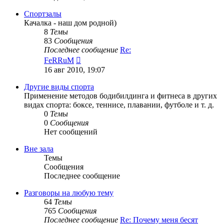
последнему
сообщению
Спортзалы
Качалка - наш дом родной)
8
Темы
83
Сообщения
Последнее сообщение
Re:
Перейти
FeRRuM
к
16 авг 2010, 19:07
последнему
сообщению
Другие виды спорта
Применение методов бодибилдинга и фитнеса в других
видах спорта: боксе, теннисе, плавании, футболе и т. д.
0
Темы
0
Сообщения
Нет сообщений
Вне зала
Темы
Сообщения
Последнее сообщение
Разговоры на любую тему
64
Темы
765
Сообщения
Последнее сообщение
Re: Почему меня бесят