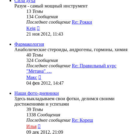
Сила духа
Разум - самый мощный инструмент
13
Темы
134
Сообщения
Последнее сообщение
Re: Рокки
Перейти
Keig
к
21 ноя 2012, 11:43
последнему
сообщению
Фармакология
Анаболические стероиды, андрогены, гормоны, химия
40
Темы
324
Сообщения
Последнее сообщение
Re: Правильный курс
"Метана" …
Перейти
Макс
к
04 фев 2012, 14:47
последнему
сообщению
Наши фото-дневники
Здесь выкладываем свои фотки, делимся своими
достижениями и успехами
39
Темы
1338
Сообщения
Последнее сообщение
Re: Кореш
Перейти
Илья
к
09 дек 2012, 21:09