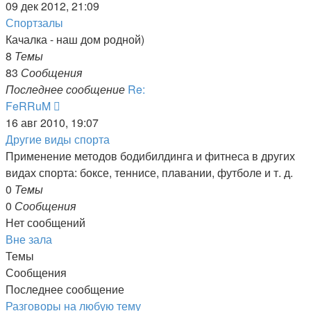
к
09 дек 2012, 21:09
последнему
Спортзалы
сообщению
Качалка - наш дом родной)
8
Темы
83
Сообщения
Последнее сообщение
Re:
Перейти
FeRRuM
к
16 авг 2010, 19:07
последнему
Другие виды спорта
сообщению
Применение методов бодибилдинга и фитнеса в других
видах спорта: боксе, теннисе, плавании, футболе и т. д.
0
Темы
0
Сообщения
Нет сообщений
Вне зала
Темы
Сообщения
Последнее сообщение
Разговоры на любую тему