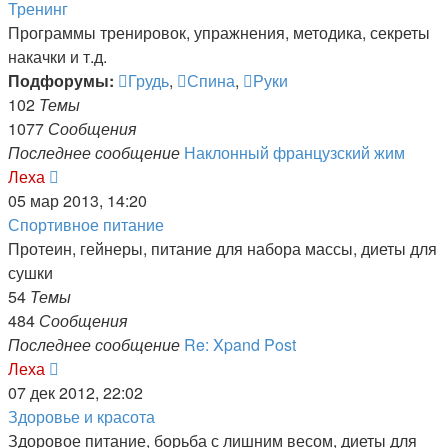
Тренинг
Программы тренировок, упражнения, методика, секреты
накачки и т.д.
Подфорумы:
Грудь
,
Спина
,
Руки
102
Темы
1077
Сообщения
Последнее сообщение
Наклонный французский жим
Перейти
Леха
к
05 мар 2013, 14:20
последнему
Спортивное питание
сообщению
Протеин, гейнеры, питание для набора массы, диеты для
сушки
54
Темы
484
Сообщения
Последнее сообщение
Re: Xpand Post
Перейти
Леха
к
07 дек 2012, 22:02
последнему
Здоровье и красота
сообщению
Здоровое питание, борьба с лишним весом, диеты для