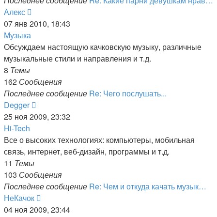
Последнее сообщение
Re: Какие парни девушкам нрав…
Перейти
Алекс
к
07 янв 2010, 18:43
последнему
Музыка
сообщению
Обсуждаем настоящую качковскую музыку, различные
музыкальные стили и направления и т.д.
8
Темы
162
Сообщения
Последнее сообщение
Re: Чего послушать...
Перейти
Degger
к
25 ноя 2009, 23:32
последнему
Hi-Tech
сообщению
Все о высоких технологиях: компьютеры, мобильная
связь, интернет, веб-дизайн, программы и т.д.
11
Темы
103
Сообщения
Последнее сообщение
Re: Чем и откуда качать музык…
Перейти
НеКачок
к
04 ноя 2009, 23:44