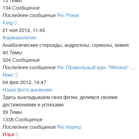
13
Темы
134
Сообщения
Последнее сообщение
Re: Рокки
Перейти
Keig
к
21 ноя 2012, 11:43
последнему
Фармакология
сообщению
Анаболические стероиды, андрогены, гормоны, химия
40
Темы
324
Сообщения
Последнее сообщение
Re: Правильный курс "Метана" …
Перейти
Макс
к
04 фев 2012, 14:47
последнему
Наши фото-дневники
сообщению
Здесь выкладываем свои фотки, делимся своими
достижениями и успехами
39
Темы
1338
Сообщения
Последнее сообщение
Re: Кореш
Перейти
Илья