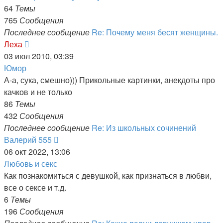
64
Темы
765
Сообщения
Последнее сообщение
Re: Почему меня бесят женщины.
Перейти
Леха
к
03 июл 2010, 03:39
последнему
Юмор
сообщению
А-а, сука, смешно))) Прикольные картинки, анекдоты про
качков и не только
86
Темы
432
Сообщения
Последнее сообщение
Re: Из школьных сочинений
Перейти
Валерий 555
к
06 окт 2022, 13:06
последнему
Любовь и секс
сообщению
Как познакомиться с девушкой, как признаться в любви,
все о сексе и т.д.
6
Темы
196
Сообщения