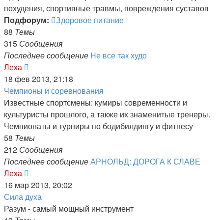
похудения, спортивные травмы, повреждения суставов
Подфорум:
Здоровое питание
88
Темы
315
Сообщения
Последнее сообщение
Не все так худо
Перейти
Леха
к
18 фев 2013, 21:18
последнему
Чемпионы и соревнования
сообщению
Известные спортсмены: кумиры современности и
культуристы прошлого, а также их знаменитые тренеры.
Чемпионаты и турниры по бодибилдингу и фитнесу
58
Темы
212
Сообщения
Последнее сообщение
АРНОЛЬД: ДОРОГА К СЛАВЕ
Перейти
Леха
к
16 мар 2013, 20:02
последнему
Сила духа
сообщению
Разум - самый мощный инструмент