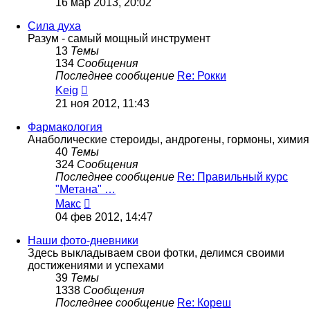
16 мар 2013, 20:02
последнему
сообщению
Сила духа
Разум - самый мощный инструмент
13
Темы
134
Сообщения
Последнее сообщение
Re: Рокки
Перейти
Keig
к
21 ноя 2012, 11:43
последнему
сообщению
Фармакология
Анаболические стероиды, андрогены, гормоны, химия
40
Темы
324
Сообщения
Последнее сообщение
Re: Правильный курс
"Метана" …
Перейти
Макс
к
04 фев 2012, 14:47
последнему
сообщению
Наши фото-дневники
Здесь выкладываем свои фотки, делимся своими
достижениями и успехами
39
Темы
1338
Сообщения
Последнее сообщение
Re: Кореш