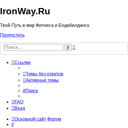
IronWay.Ru
Твой Путь в мир Фитнеса и Бодибилдинга
Пропустить
Расширенный
Поиск
поиск
Ссылки
Темы без ответов
Активные темы
Поиск
FAQ
Вход
Основной сайт
Форум
Поиск