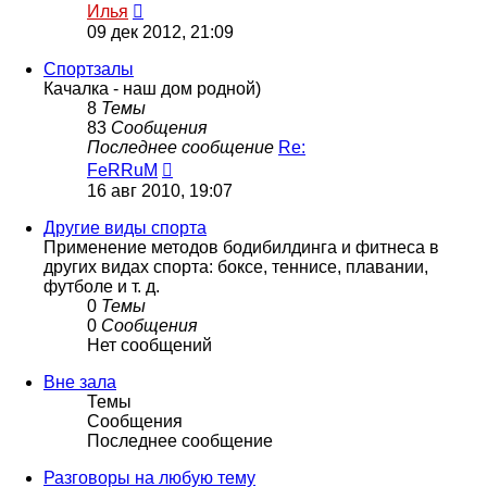
Перейти
Илья
к
09 дек 2012, 21:09
последнему
сообщению
Спортзалы
Качалка - наш дом родной)
8
Темы
83
Сообщения
Последнее сообщение
Re:
Перейти
FeRRuM
к
16 авг 2010, 19:07
последнему
сообщению
Другие виды спорта
Применение методов бодибилдинга и фитнеса в
других видах спорта: боксе, теннисе, плавании,
футболе и т. д.
0
Темы
0
Сообщения
Нет сообщений
Вне зала
Темы
Сообщения
Последнее сообщение
Разговоры на любую тему