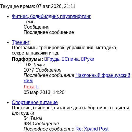
Текущее время: 07 авг 2026, 21:11
Фитнес, бодибилдинг, пауэрлифтинг
Темы
Сообщения
Последнее сообщение
Тренинг
Программы тренировок, упражнения, методика,
секреты накачки и т.д.
Подфорумы:
Грудь
,
Спина
,
Руки
102
Темы
1077
Сообщения
Последнее сообщение
Наклонный французский
жим
Перейти
Леха
к
05 мар 2013, 14:20
последнему
сообщению
Спортивное питание
Протеин, гейнеры, питание для набора массы, диеты
для сушки
54
Темы
484
Сообщения
Последнее сообщение
Re: Xpand Post