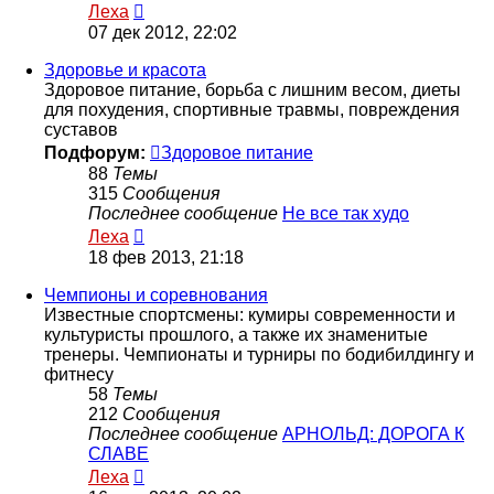
Перейти
Леха
к
07 дек 2012, 22:02
последнему
сообщению
Здоровье и красота
Здоровое питание, борьба с лишним весом, диеты
для похудения, спортивные травмы, повреждения
суставов
Подфорум:
Здоровое питание
88
Темы
315
Сообщения
Последнее сообщение
Не все так худо
Перейти
Леха
к
18 фев 2013, 21:18
последнему
сообщению
Чемпионы и соревнования
Известные спортсмены: кумиры современности и
культуристы прошлого, а также их знаменитые
тренеры. Чемпионаты и турниры по бодибилдингу и
фитнесу
58
Темы
212
Сообщения
Последнее сообщение
АРНОЛЬД: ДОРОГА К
СЛАВЕ
Перейти
Леха
к