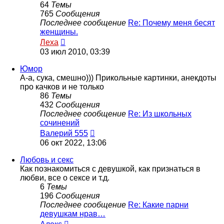
64
Темы
765
Сообщения
Последнее сообщение
Re: Почему меня бесят
женщины.
Перейти
Леха
к
03 июл 2010, 03:39
последнему
сообщению
Юмор
А-а, сука, смешно))) Прикольные картинки, анекдоты
про качков и не только
86
Темы
432
Сообщения
Последнее сообщение
Re: Из школьных
сочинений
Перейти
Валерий 555
к
06 окт 2022, 13:06
последнему
сообщению
Любовь и секс
Как познакомиться с девушкой, как признаться в
любви, все о сексе и т.д.
6
Темы
196
Сообщения
Последнее сообщение
Re: Какие парни
девушкам нрав…
Перейти