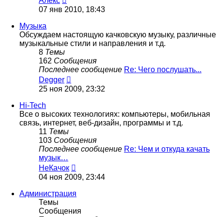
Алекс
к
07 янв 2010, 18:43
последнему
сообщению
Музыка
Обсуждаем настоящую качковскую музыку, различные
музыкальные стили и направления и т.д.
8
Темы
162
Сообщения
Последнее сообщение
Re: Чего послушать...
Перейти
Degger
к
25 ноя 2009, 23:32
последнему
сообщению
Hi-Tech
Все о высоких технологиях: компьютеры, мобильная
связь, интернет, веб-дизайн, программы и т.д.
11
Темы
103
Сообщения
Последнее сообщение
Re: Чем и откуда качать
музык…
Перейти
НеКачок
к
04 ноя 2009, 23:44
последнему
сообщению
Администрация
Темы
Сообщения