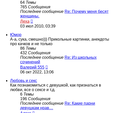
64
Темы
765
Сообщения
Последнее сообщение
Re: Почему меня бесят
женщины.
Перейти
Леха
к
03 июл 2010, 03:39
последнему
сообщению
Юмор
А-а, сука, смешно))) Прикольные картинки, анекдоты
про качков и не только
86
Темы
432
Сообщения
Последнее сообщение
Re: Из школьных
сочинений
Перейти
Валерий 555
к
06 окт 2022, 13:06
последнему
сообщению
Любовь и секс
Как познакомиться с девушкой, как признаться в
любви, все о сексе и т.д.
6
Темы
196
Сообщения
Последнее сообщение
Re: Какие парни
девушкам нрав…
Перейти