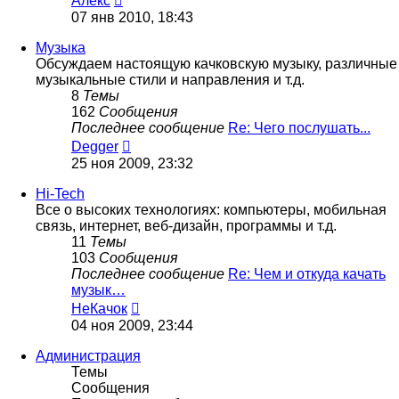
Алекс
к
07 янв 2010, 18:43
последнему
сообщению
Музыка
Обсуждаем настоящую качковскую музыку, различные
музыкальные стили и направления и т.д.
8
Темы
162
Сообщения
Последнее сообщение
Re: Чего послушать...
Перейти
Degger
к
25 ноя 2009, 23:32
последнему
сообщению
Hi-Tech
Все о высоких технологиях: компьютеры, мобильная
связь, интернет, веб-дизайн, программы и т.д.
11
Темы
103
Сообщения
Последнее сообщение
Re: Чем и откуда качать
музык…
Перейти
НеКачок
к
04 ноя 2009, 23:44
последнему
сообщению
Администрация
Темы
Сообщения