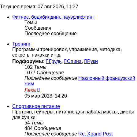
Текущее время: 07 авг 2026, 11:37
Фитнес, бодибилдинг, пауэрлифтинг
Темы
Сообщения
Последнее сообщение
Тренинг
Программы тренировок, упражнения, методика,
секреты накачки и т.д.
Подфорумы:
Грудь
,
Спина
,
Руки
102
Темы
1077
Сообщения
Последнее сообщение
Наклонный французский
жим
Перейти
Леха
к
05 мар 2013, 14:20
последнему
сообщению
Спортивное питание
Протеин, гейнеры, питание для набора массы, диеты
для сушки
54
Темы
484
Сообщения
Последнее сообщение
Re: Xpand Post