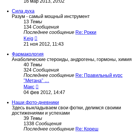
16 мар 2013, 20:02
последнему
сообщению
Сила духа
Разум - самый мощный инструмент
13
Темы
134
Сообщения
Последнее сообщение
Re: Рокки
Перейти
Keig
к
21 ноя 2012, 11:43
последнему
сообщению
Фармакология
Анаболические стероиды, андрогены, гормоны, химия
40
Темы
324
Сообщения
Последнее сообщение
Re: Правильный курс
"Метана" …
Перейти
Макс
к
04 фев 2012, 14:47
последнему
сообщению
Наши фото-дневники
Здесь выкладываем свои фотки, делимся своими
достижениями и успехами
39
Темы
1338
Сообщения
Последнее сообщение
Re: Кореш