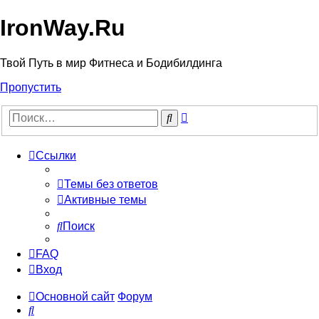
IronWay.Ru
Твой Путь в мир Фитнеса и Бодибилдинга
Пропустить
Расширенный
Поиск
поиск
Ссылки
Темы без ответов
Активные темы
Поиск
FAQ
Вход
Основной сайт
Форум
Поиск