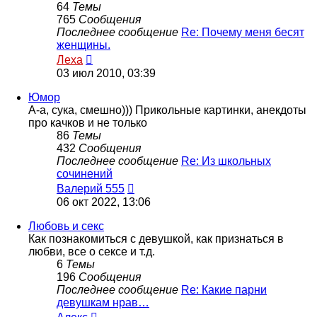
64
Темы
765
Сообщения
Последнее сообщение
Re: Почему меня бесят
женщины.
Перейти
Леха
к
03 июл 2010, 03:39
последнему
сообщению
Юмор
А-а, сука, смешно))) Прикольные картинки, анекдоты
про качков и не только
86
Темы
432
Сообщения
Последнее сообщение
Re: Из школьных
сочинений
Перейти
Валерий 555
к
06 окт 2022, 13:06
последнему
сообщению
Любовь и секс
Как познакомиться с девушкой, как признаться в
любви, все о сексе и т.д.
6
Темы
196
Сообщения
Последнее сообщение
Re: Какие парни
девушкам нрав…
Перейти