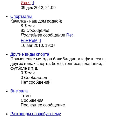
Перейти
Илья
к
09 дек 2012, 21:09
последнему
сообщению
Спортзалы
Качалка - наш дом родной)
8
Темы
83
Сообщения
Последнее сообщение
Re:
Перейти
FeRRuM
к
16 авг 2010, 19:07
последнему
сообщению
Другие виды спорта
Применение методов бодибилдинга и фитнеса в
других видах спорта: боксе, теннисе, плавании,
футболе и т. д.
0
Темы
0
Сообщения
Нет сообщений
Вне зала
Темы
Сообщения
Последнее сообщение
Разговоры на любую тему