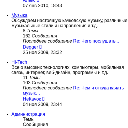
Алекс
к
07 янв 2010, 18:43
последнему
сообщению
Музыка
Обсуждаем настоящую качковскую музыку, различные
музыкальные стили и направления и т.д.
8
Темы
162
Сообщения
Последнее сообщение
Re: Чего послушать...
Перейти
Degger
к
25 ноя 2009, 23:32
последнему
сообщению
Hi-Tech
Все о высоких технологиях: компьютеры, мобильная
связь, интернет, веб-дизайн, программы и т.д.
11
Темы
103
Сообщения
Последнее сообщение
Re: Чем и откуда качать
музык…
Перейти
НеКачок
к
04 ноя 2009, 23:44
последнему
сообщению
Администрация
Темы
Сообщения