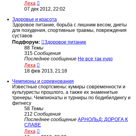
Перейти
Леха
к
07 дек 2012, 22:02
последнему
сообщению
Здоровье и красота
Здоровое питание, борьба с лишним весом, диеты
для похудения, спортивные травмы, повреждения
суставов
Подфорум:
Здоровое питание
88
Темы
315
Сообщения
Последнее сообщение
Не все так худо
Перейти
Леха
к
18 фев 2013, 21:18
последнему
сообщению
Чемпионы и соревнования
Известные спортсмены: кумиры современности и
культуристы прошлого, а также их знаменитые
тренеры. Чемпионаты и турниры по бодибилдингу и
фитнесу
58
Темы
212
Сообщения
Последнее сообщение
АРНОЛЬД: ДОРОГА К
СЛАВЕ
Перейти
Леха
к