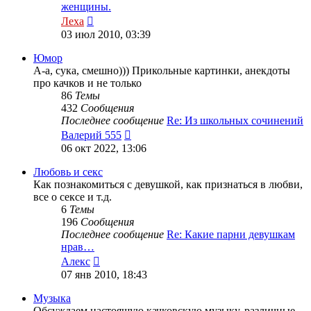
женщины.
Перейти
Леха
к
03 июл 2010, 03:39
последнему
сообщению
Юмор
А-а, сука, смешно))) Прикольные картинки, анекдоты
про качков и не только
86
Темы
432
Сообщения
Последнее сообщение
Re: Из школьных сочинений
Перейти
Валерий 555
к
06 окт 2022, 13:06
последнему
сообщению
Любовь и секс
Как познакомиться с девушкой, как признаться в любви,
все о сексе и т.д.
6
Темы
196
Сообщения
Последнее сообщение
Re: Какие парни девушкам
нрав…
Перейти
Алекс
к
07 янв 2010, 18:43
последнему
сообщению
Музыка
Обсуждаем настоящую качковскую музыку, различные