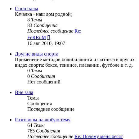
последнему
сообщению
Спортзалы
Качалка - наш дом родной)
8
Темы
83
Сообщения
Последнее сообщение
Re:
Перейти
FeRRuM
к
16 авг 2010, 19:07
последнему
сообщению
Другие виды спорта
Применение методов бодибилдинга и фитнеса в других
видах спорта: боксе, теннисе, плавании, футболе и т. д.
0
Темы
0
Сообщения
Нет сообщений
Вне зала
Темы
Сообщения
Последнее сообщение
Разговоры на любую тему
64
Темы
765
Сообщения
Последнее сообщение
Re: Почему меня бесят