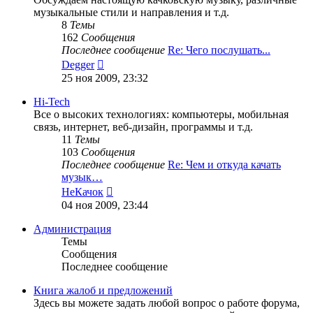
музыкальные стили и направления и т.д.
8
Темы
162
Сообщения
Последнее сообщение
Re: Чего послушать...
Перейти
Degger
к
25 ноя 2009, 23:32
последнему
сообщению
Hi-Tech
Все о высоких технологиях: компьютеры, мобильная
связь, интернет, веб-дизайн, программы и т.д.
11
Темы
103
Сообщения
Последнее сообщение
Re: Чем и откуда качать
музык…
Перейти
НеКачок
к
04 ноя 2009, 23:44
последнему
сообщению
Администрация
Темы
Сообщения
Последнее сообщение
Книга жалоб и предложений
Здесь вы можете задать любой вопрос о работе форума,