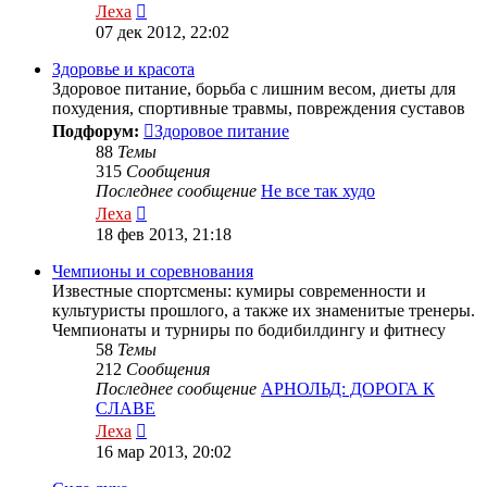
Перейти
Леха
к
07 дек 2012, 22:02
последнему
сообщению
Здоровье и красота
Здоровое питание, борьба с лишним весом, диеты для
похудения, спортивные травмы, повреждения суставов
Подфорум:
Здоровое питание
88
Темы
315
Сообщения
Последнее сообщение
Не все так худо
Перейти
Леха
к
18 фев 2013, 21:18
последнему
сообщению
Чемпионы и соревнования
Известные спортсмены: кумиры современности и
культуристы прошлого, а также их знаменитые тренеры.
Чемпионаты и турниры по бодибилдингу и фитнесу
58
Темы
212
Сообщения
Последнее сообщение
АРНОЛЬД: ДОРОГА К
СЛАВЕ
Перейти
Леха
к
16 мар 2013, 20:02
последнему
сообщению