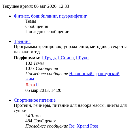
Текущее время: 06 авг 2026, 12:33
Фитнес, бодибилдинг, пауэрлифтинг
Темы
Сообщения
Последнее сообщение
Тренинг
Программы тренировок, упражнения, методика, секреты
накачки и т.д.
Подфорумы:
Грудь
,
Спина
,
Руки
102
Темы
1077
Сообщения
Последнее сообщение
Наклонный французский
жим
Перейти
Леха
к
05 мар 2013, 14:20
последнему
сообщению
Спортивное питание
Протеин, гейнеры, питание для набора массы, диеты для
сушки
54
Темы
484
Сообщения
Последнее сообщение
Re: Xpand Post