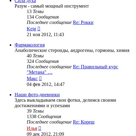
Сила духа
Разум - самый мощный инструмент
13
Темы
134
Сообщения
Последнее сообщение
Re: Рокки
Перейти
Keig
к
21 ноя 2012, 11:43
последнему
сообщению
Фармакология
Анаболические стероиды, андрогены, гормоны, химия
40
Темы
324
Сообщения
Последнее сообщение
Re: Правильный курс
"Метана" …
Перейти
Макс
к
04 фев 2012, 14:47
последнему
сообщению
Наши фото-дневники
Здесь выкладываем свои фотки, делимся своими
достижениями и успехами
39
Темы
1338
Сообщения
Последнее сообщение
Re: Кореш
Перейти
Илья
к
09 дек 2012, 21:09