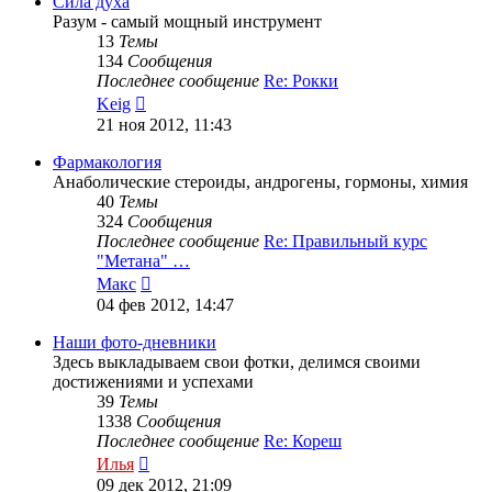
Сила духа
Разум - самый мощный инструмент
13
Темы
134
Сообщения
Последнее сообщение
Re: Рокки
Перейти
Keig
к
21 ноя 2012, 11:43
последнему
сообщению
Фармакология
Анаболические стероиды, андрогены, гормоны, химия
40
Темы
324
Сообщения
Последнее сообщение
Re: Правильный курс
"Метана" …
Перейти
Макс
к
04 фев 2012, 14:47
последнему
сообщению
Наши фото-дневники
Здесь выкладываем свои фотки, делимся своими
достижениями и успехами
39
Темы
1338
Сообщения
Последнее сообщение
Re: Кореш
Перейти
Илья
к
09 дек 2012, 21:09