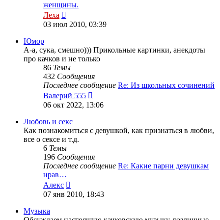
женщины.
Перейти
Леха
к
03 июл 2010, 03:39
последнему
сообщению
Юмор
А-а, сука, смешно))) Прикольные картинки, анекдоты
про качков и не только
86
Темы
432
Сообщения
Последнее сообщение
Re: Из школьных сочинений
Перейти
Валерий 555
к
06 окт 2022, 13:06
последнему
сообщению
Любовь и секс
Как познакомиться с девушкой, как признаться в любви,
все о сексе и т.д.
6
Темы
196
Сообщения
Последнее сообщение
Re: Какие парни девушкам
нрав…
Перейти
Алекс
к
07 янв 2010, 18:43
последнему
сообщению
Музыка
Обсуждаем настоящую качковскую музыку, различные