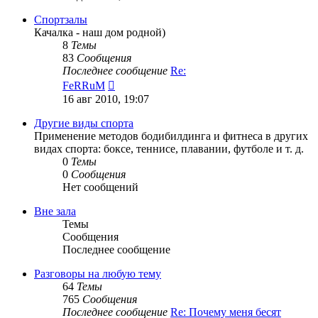
последнему
сообщению
Спортзалы
Качалка - наш дом родной)
8
Темы
83
Сообщения
Последнее сообщение
Re:
Перейти
FeRRuM
к
16 авг 2010, 19:07
последнему
сообщению
Другие виды спорта
Применение методов бодибилдинга и фитнеса в других
видах спорта: боксе, теннисе, плавании, футболе и т. д.
0
Темы
0
Сообщения
Нет сообщений
Вне зала
Темы
Сообщения
Последнее сообщение
Разговоры на любую тему
64
Темы
765
Сообщения
Последнее сообщение
Re: Почему меня бесят