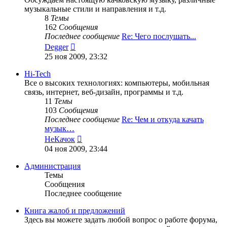
музыкальные стили и направления и т.д.
8
Темы
162
Сообщения
Последнее сообщение
Re: Чего послушать...
Перейти
Degger
к
25 ноя 2009, 23:32
последнему
сообщению
Hi-Tech
Все о высоких технологиях: компьютеры, мобильная
связь, интернет, веб-дизайн, программы и т.д.
11
Темы
103
Сообщения
Последнее сообщение
Re: Чем и откуда качать
музык…
Перейти
НеКачок
к
04 ноя 2009, 23:44
последнему
сообщению
Администрация
Темы
Сообщения
Последнее сообщение
Книга жалоб и предложений
Здесь вы можете задать любой вопрос о работе форума,