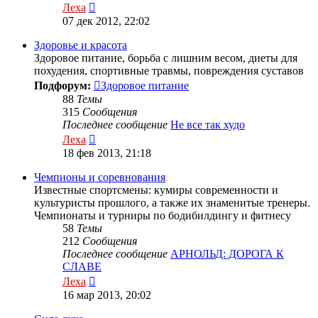
Перейти
Леха
к
07 дек 2012, 22:02
последнему
сообщению
Здоровье и красота
Здоровое питание, борьба с лишним весом, диеты для
похудения, спортивные травмы, повреждения суставов
Подфорум:
Здоровое питание
88
Темы
315
Сообщения
Последнее сообщение
Не все так худо
Перейти
Леха
к
18 фев 2013, 21:18
последнему
сообщению
Чемпионы и соревнования
Известные спортсмены: кумиры современности и
культуристы прошлого, а также их знаменитые тренеры.
Чемпионаты и турниры по бодибилдингу и фитнесу
58
Темы
212
Сообщения
Последнее сообщение
АРНОЛЬД: ДОРОГА К
СЛАВЕ
Перейти
Леха
к
16 мар 2013, 20:02
последнему
сообщению