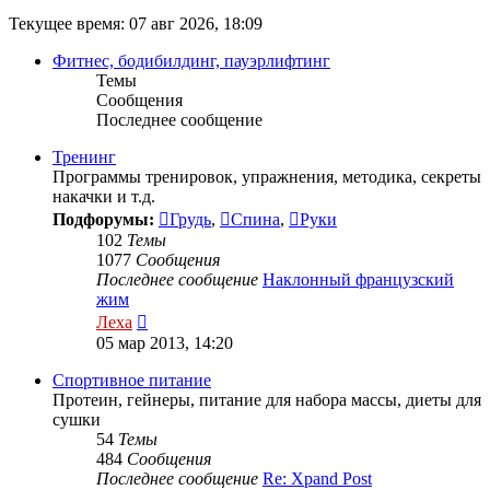
Текущее время: 07 авг 2026, 18:09
Фитнес, бодибилдинг, пауэрлифтинг
Темы
Сообщения
Последнее сообщение
Тренинг
Программы тренировок, упражнения, методика, секреты
накачки и т.д.
Подфорумы:
Грудь
,
Спина
,
Руки
102
Темы
1077
Сообщения
Последнее сообщение
Наклонный французский
жим
Перейти
Леха
к
05 мар 2013, 14:20
последнему
сообщению
Спортивное питание
Протеин, гейнеры, питание для набора массы, диеты для
сушки
54
Темы
484
Сообщения
Последнее сообщение
Re: Xpand Post