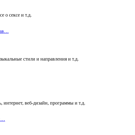
 о сексе и т.д.
рав…
ыкальные стили и направления и т.д.
 интернет, веб-дизайн, программы и т.д.
ык…