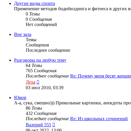
сообщению
Другие виды спорта
Применение методов бодибилдинга и фитнеса в других вида
0
Темы
0
Сообщения
Нет сообщений
Вне зала
Темы
Сообщения
Последнее сообщение
Разговоры на любую тему
64
Темы
765
Сообщения
Последнее сообщение
Re: Почему меня бесят женщ
Перейти
Леха
к
03 июл 2010, 03:39
последнему
сообщению
Юмор
А-а, сука, смешно))) Прикольные картинки, анекдоты про 
86
Темы
432
Сообщения
Последнее сообщение
Re: Из школьных сочинений
Перейти
Валерий 555
к
06 окт 2022, 13:06