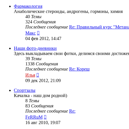
последнему
сообщению
Фармакология
Анаболические стероиды, андрогены, гормоны, химия
40
Темы
324
Сообщения
Последнее сообщение
Re: Правильный курс "Метан
Перейти
Макс
к
04 фев 2012, 14:47
последнему
сообщению
Наши фото-дневники
Здесь выкладываем свои фотки, делимся своими достиже
39
Темы
1338
Сообщения
Последнее сообщение
Re: Кореш
Перейти
Илья
к
09 дек 2012, 21:09
последнему
сообщению
Спортзалы
Качалка - наш дом родной)
8
Темы
83
Сообщения
Последнее сообщение
Re:
Перейти
FeRRuM
к
16 авг 2010, 19:07
последнему