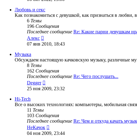
последнему
сообщению
Любовь и секс
Как познакомиться с девушкой, как признаться в любви, все
6
Темы
196
Сообщения
Последнее сообщение
Re: Какие парни девушкам н
Перейти
Алекс
к
07 янв 2010, 18:43
последнему
сообщению
Музыка
Обсуждаем настоящую качковскую музыку, различные муз
8
Темы
162
Сообщения
Последнее сообщение
Re: Чего послушать...
Перейти
Degger
к
25 ноя 2009, 23:32
последнему
сообщению
Hi-Tech
Все о высоких технологиях: компьютеры, мобильная связь,
11
Темы
103
Сообщения
Последнее сообщение
Re: Чем и откуда качать муз
Перейти
НеКачок
к
04 ноя 2009, 23:44