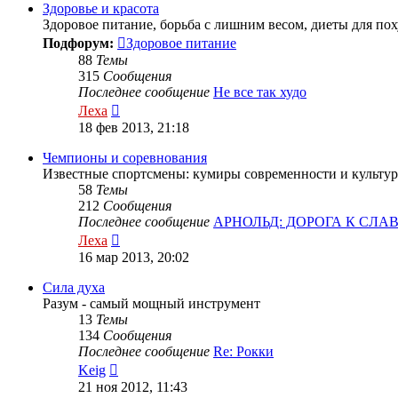
сообщению
Здоровье и красота
Здоровое питание, борьба с лишним весом, диеты для по
Подфорум:
Здоровое питание
88
Темы
315
Сообщения
Последнее сообщение
Не все так худо
Перейти
Леха
к
18 фев 2013, 21:18
последнему
сообщению
Чемпионы и соревнования
Известные спортсмены: кумиры современности и культур
58
Темы
212
Сообщения
Последнее сообщение
АРНОЛЬД: ДОРОГА К СЛА
Перейти
Леха
к
16 мар 2013, 20:02
последнему
сообщению
Сила духа
Разум - самый мощный инструмент
13
Темы
134
Сообщения
Последнее сообщение
Re: Рокки
Перейти
Keig
к
21 ноя 2012, 11:43