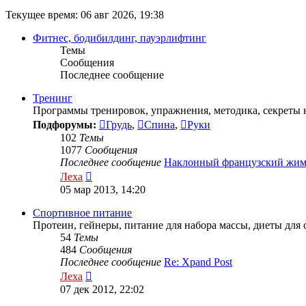
Текущее время: 06 авг 2026, 19:38
Фитнес, бодибилдинг, пауэрлифтинг
Темы
Сообщения
Последнее сообщение
Тренинг
Программы тренировок, упражнения, методика, секреты н
Подфорумы:
Грудь
,
Спина
,
Руки
102
Темы
1077
Сообщения
Последнее сообщение
Наклонный французский жи
Перейти
Леха
к
05 мар 2013, 14:20
последнему
сообщению
Спортивное питание
Протеин, гейнеры, питание для набора массы, диеты для
54
Темы
484
Сообщения
Последнее сообщение
Re: Xpand Post
Перейти
Леха
к
07 дек 2012, 22:02
последнему