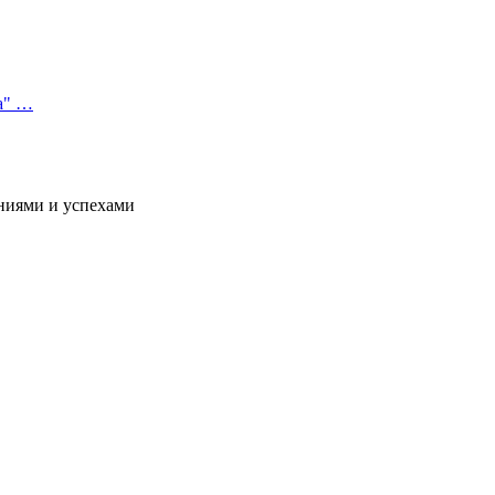
а" …
ниями и успехами