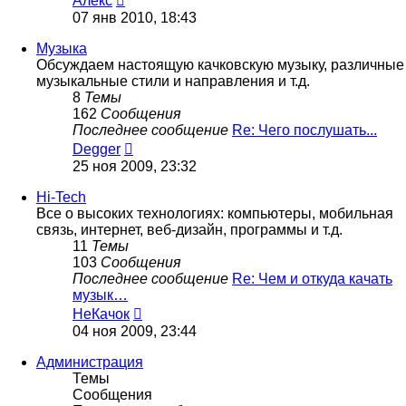
Алекс
к
07 янв 2010, 18:43
последнему
сообщению
Музыка
Обсуждаем настоящую качковскую музыку, различные
музыкальные стили и направления и т.д.
8
Темы
162
Сообщения
Последнее сообщение
Re: Чего послушать...
Перейти
Degger
к
25 ноя 2009, 23:32
последнему
сообщению
Hi-Tech
Все о высоких технологиях: компьютеры, мобильная
связь, интернет, веб-дизайн, программы и т.д.
11
Темы
103
Сообщения
Последнее сообщение
Re: Чем и откуда качать
музык…
Перейти
НеКачок
к
04 ноя 2009, 23:44
последнему
сообщению
Администрация
Темы
Сообщения