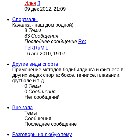
Перейти
Илья
к
09 дек 2012, 21:09
последнему
сообщению
Спортзалы
Качалка - наш дом родной)
8
Темы
83
Сообщения
Последнее сообщение
Re:
Перейти
FeRRuM
к
16 авг 2010, 19:07
последнему
сообщению
Другие виды спорта
Применение методов бодибилдинга и фитнеса в
других видах спорта: боксе, теннисе, плавании,
футболе и т. д.
0
Темы
0
Сообщения
Нет сообщений
Вне зала
Темы
Сообщения
Последнее сообщение
Разговоры на любую тему