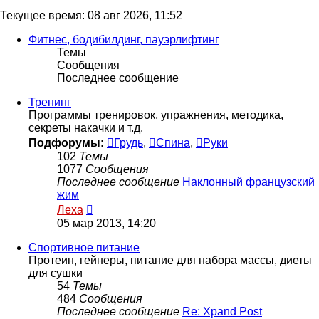
Текущее время: 08 авг 2026, 11:52
Фитнес, бодибилдинг, пауэрлифтинг
Темы
Сообщения
Последнее сообщение
Тренинг
Программы тренировок, упражнения, методика,
секреты накачки и т.д.
Подфорумы:
Грудь
,
Спина
,
Руки
102
Темы
1077
Сообщения
Последнее сообщение
Наклонный французский
жим
Перейти
Леха
к
05 мар 2013, 14:20
последнему
сообщению
Спортивное питание
Протеин, гейнеры, питание для набора массы, диеты
для сушки
54
Темы
484
Сообщения
Последнее сообщение
Re: Xpand Post