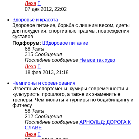
Перейти
Леха
к
07 дек 2012, 22:02
последнему
сообщению
Здоровье и красота
Здоровое питание, борьба с лишним весом, диеты
для похудения, спортивные травмы, повреждения
суставов
Подфорум:
Здоровое питание
88
Темы
315
Сообщения
Последнее сообщение
Не все так худо
Перейти
Леха
к
18 фев 2013, 21:18
последнему
сообщению
Чемпионы и соревнования
Известные спортсмены: кумиры современности и
культуристы прошлого, а также их знаменитые
тренеры. Чемпионаты и турниры по бодибилдингу и
фитнесу
58
Темы
212
Сообщения
Последнее сообщение
АРНОЛЬД: ДОРОГА К
СЛАВЕ
Перейти
Леха
к