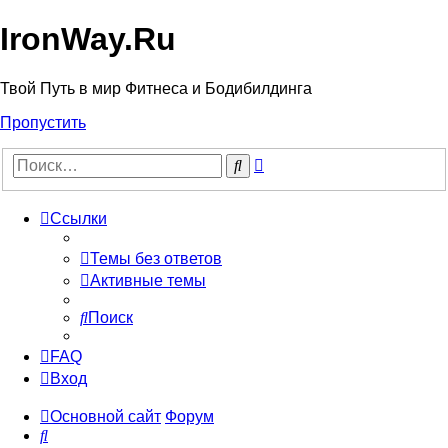
IronWay.Ru
Твой Путь в мир Фитнеса и Бодибилдинга
Пропустить
Расширенный
Поиск
поиск
Ссылки
Темы без ответов
Активные темы
Поиск
FAQ
Вход
Основной сайт
Форум
Поиск