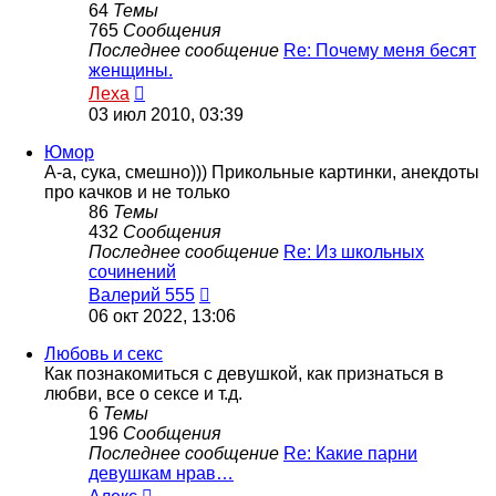
64
Темы
765
Сообщения
Последнее сообщение
Re: Почему меня бесят
женщины.
Перейти
Леха
к
03 июл 2010, 03:39
последнему
сообщению
Юмор
А-а, сука, смешно))) Прикольные картинки, анекдоты
про качков и не только
86
Темы
432
Сообщения
Последнее сообщение
Re: Из школьных
сочинений
Перейти
Валерий 555
к
06 окт 2022, 13:06
последнему
сообщению
Любовь и секс
Как познакомиться с девушкой, как признаться в
любви, все о сексе и т.д.
6
Темы
196
Сообщения
Последнее сообщение
Re: Какие парни
девушкам нрав…
Перейти