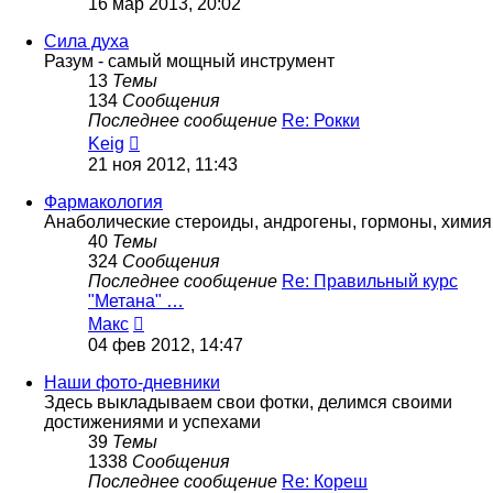
16 мар 2013, 20:02
последнему
сообщению
Сила духа
Разум - самый мощный инструмент
13
Темы
134
Сообщения
Последнее сообщение
Re: Рокки
Перейти
Keig
к
21 ноя 2012, 11:43
последнему
сообщению
Фармакология
Анаболические стероиды, андрогены, гормоны, химия
40
Темы
324
Сообщения
Последнее сообщение
Re: Правильный курс
"Метана" …
Перейти
Макс
к
04 фев 2012, 14:47
последнему
сообщению
Наши фото-дневники
Здесь выкладываем свои фотки, делимся своими
достижениями и успехами
39
Темы
1338
Сообщения
Последнее сообщение
Re: Кореш