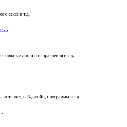
 о сексе и т.д.
рав…
ыкальные стили и направления и т.д.
 интернет, веб-дизайн, программы и т.д.
ык…