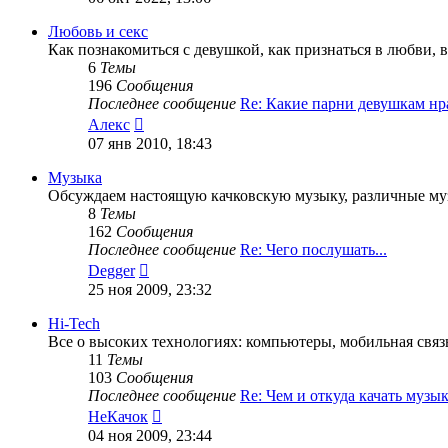
последнему
сообщению
Любовь и секс
Как познакомиться с девушкой, как признаться в любви, все
6
Темы
196
Сообщения
Последнее сообщение
Re: Какие парни девушкам н
Перейти
Алекс
к
07 янв 2010, 18:43
последнему
сообщению
Музыка
Обсуждаем настоящую качковскую музыку, различные муз
8
Темы
162
Сообщения
Последнее сообщение
Re: Чего послушать...
Перейти
Degger
к
25 ноя 2009, 23:32
последнему
сообщению
Hi-Tech
Все о высоких технологиях: компьютеры, мобильная связь,
11
Темы
103
Сообщения
Последнее сообщение
Re: Чем и откуда качать муз
Перейти
НеКачок
к
04 ноя 2009, 23:44