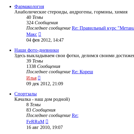
последнему
сообщению
Фармакология
Анаболические стероиды, андрогены, гормоны, химия
40
Темы
324
Сообщения
Последнее сообщение
Re: Правильный курс "Метан
Перейти
Макс
к
04 фев 2012, 14:47
последнему
сообщению
Наши фото-дневники
Здесь выкладываем свои фотки, делимся своими достиже
39
Темы
1338
Сообщения
Последнее сообщение
Re: Кореш
Перейти
Илья
к
09 дек 2012, 21:09
последнему
сообщению
Спортзалы
Качалка - наш дом родной)
8
Темы
83
Сообщения
Последнее сообщение
Re:
Перейти
FeRRuM
к
16 авг 2010, 19:07
последнему