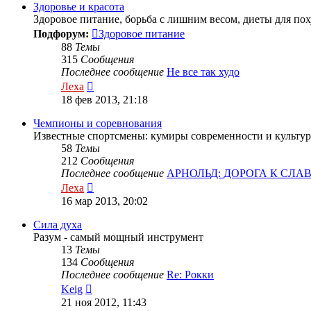
сообщению
Здоровье и красота
Здоровое питание, борьба с лишним весом, диеты для по
Подфорум:
Здоровое питание
88
Темы
315
Сообщения
Последнее сообщение
Не все так худо
Перейти
Леха
к
18 фев 2013, 21:18
последнему
сообщению
Чемпионы и соревнования
Известные спортсмены: кумиры современности и культур
58
Темы
212
Сообщения
Последнее сообщение
АРНОЛЬД: ДОРОГА К СЛА
Перейти
Леха
к
16 мар 2013, 20:02
последнему
сообщению
Сила духа
Разум - самый мощный инструмент
13
Темы
134
Сообщения
Последнее сообщение
Re: Рокки
Перейти
Keig
к
21 ноя 2012, 11:43