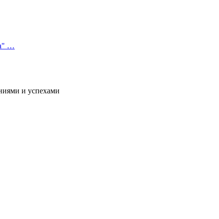
а" …
ниями и успехами