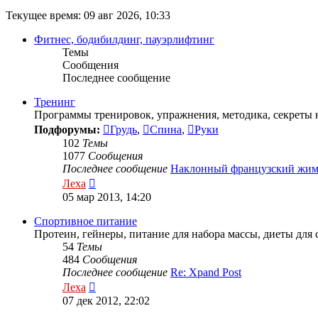
Текущее время: 09 авг 2026, 10:33
Фитнес, бодибилдинг, пауэрлифтинг
Темы
Сообщения
Последнее сообщение
Тренинг
Программы тренировок, упражнения, методика, секреты н
Подфорумы:
Грудь
,
Спина
,
Руки
102
Темы
1077
Сообщения
Последнее сообщение
Наклонный французский жи
Перейти
Леха
к
05 мар 2013, 14:20
последнему
сообщению
Спортивное питание
Протеин, гейнеры, питание для набора массы, диеты для
54
Темы
484
Сообщения
Последнее сообщение
Re: Xpand Post
Перейти
Леха
к
07 дек 2012, 22:02
последнему