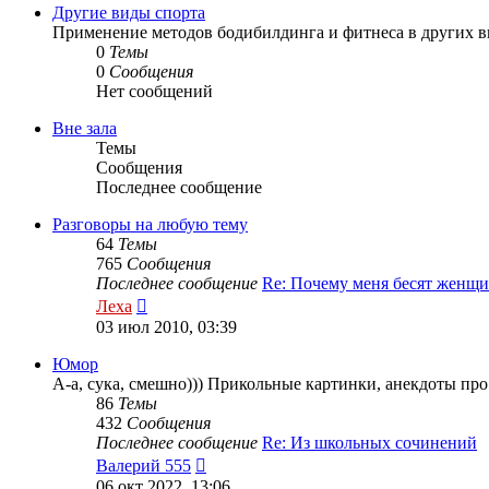
сообщению
Другие виды спорта
Применение методов бодибилдинга и фитнеса в других вида
0
Темы
0
Сообщения
Нет сообщений
Вне зала
Темы
Сообщения
Последнее сообщение
Разговоры на любую тему
64
Темы
765
Сообщения
Последнее сообщение
Re: Почему меня бесят женщ
Перейти
Леха
к
03 июл 2010, 03:39
последнему
сообщению
Юмор
А-а, сука, смешно))) Прикольные картинки, анекдоты про 
86
Темы
432
Сообщения
Последнее сообщение
Re: Из школьных сочинений
Перейти
Валерий 555
к
06 окт 2022, 13:06