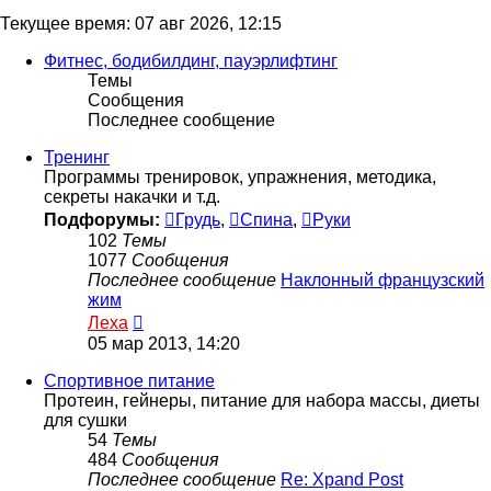
Текущее время: 07 авг 2026, 12:15
Фитнес, бодибилдинг, пауэрлифтинг
Темы
Сообщения
Последнее сообщение
Тренинг
Программы тренировок, упражнения, методика,
секреты накачки и т.д.
Подфорумы:
Грудь
,
Спина
,
Руки
102
Темы
1077
Сообщения
Последнее сообщение
Наклонный французский
жим
Перейти
Леха
к
05 мар 2013, 14:20
последнему
сообщению
Спортивное питание
Протеин, гейнеры, питание для набора массы, диеты
для сушки
54
Темы
484
Сообщения
Последнее сообщение
Re: Xpand Post