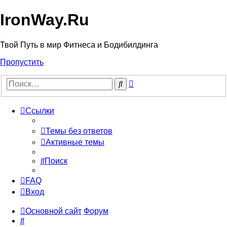
IronWay.Ru
Твой Путь в мир Фитнеса и Бодибилдинга
Пропустить
Расширенный
Поиск
поиск
Ссылки
Темы без ответов
Активные темы
Поиск
FAQ
Вход
Основной сайт
Форум
Поиск