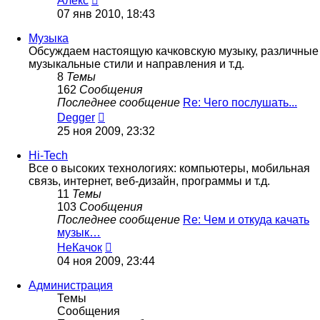
Алекс
к
07 янв 2010, 18:43
последнему
сообщению
Музыка
Обсуждаем настоящую качковскую музыку, различные
музыкальные стили и направления и т.д.
8
Темы
162
Сообщения
Последнее сообщение
Re: Чего послушать...
Перейти
Degger
к
25 ноя 2009, 23:32
последнему
сообщению
Hi-Tech
Все о высоких технологиях: компьютеры, мобильная
связь, интернет, веб-дизайн, программы и т.д.
11
Темы
103
Сообщения
Последнее сообщение
Re: Чем и откуда качать
музык…
Перейти
НеКачок
к
04 ноя 2009, 23:44
последнему
сообщению
Администрация
Темы
Сообщения