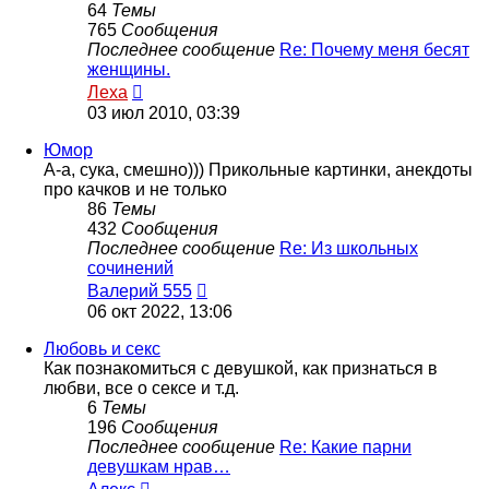
64
Темы
765
Сообщения
Последнее сообщение
Re: Почему меня бесят
женщины.
Перейти
Леха
к
03 июл 2010, 03:39
последнему
сообщению
Юмор
А-а, сука, смешно))) Прикольные картинки, анекдоты
про качков и не только
86
Темы
432
Сообщения
Последнее сообщение
Re: Из школьных
сочинений
Перейти
Валерий 555
к
06 окт 2022, 13:06
последнему
сообщению
Любовь и секс
Как познакомиться с девушкой, как признаться в
любви, все о сексе и т.д.
6
Темы
196
Сообщения
Последнее сообщение
Re: Какие парни
девушкам нрав…
Перейти