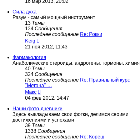
16 мар 2013, 20:02
последнему
сообщению
Сила духа
Разум - самый мощный инструмент
13
Темы
134
Сообщения
Последнее сообщение
Re: Рокки
Перейти
Keig
к
21 ноя 2012, 11:43
последнему
сообщению
Фармакология
Анаболические стероиды, андрогены, гормоны, химия
40
Темы
324
Сообщения
Последнее сообщение
Re: Правильный курс
"Метана" …
Перейти
Макс
к
04 фев 2012, 14:47
последнему
сообщению
Наши фото-дневники
Здесь выкладываем свои фотки, делимся своими
достижениями и успехами
39
Темы
1338
Сообщения
Последнее сообщение
Re: Кореш