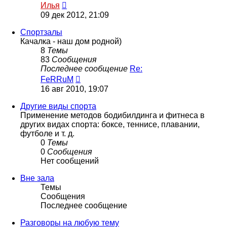
Перейти
Илья
к
09 дек 2012, 21:09
последнему
сообщению
Спортзалы
Качалка - наш дом родной)
8
Темы
83
Сообщения
Последнее сообщение
Re:
Перейти
FeRRuM
к
16 авг 2010, 19:07
последнему
сообщению
Другие виды спорта
Применение методов бодибилдинга и фитнеса в
других видах спорта: боксе, теннисе, плавании,
футболе и т. д.
0
Темы
0
Сообщения
Нет сообщений
Вне зала
Темы
Сообщения
Последнее сообщение
Разговоры на любую тему