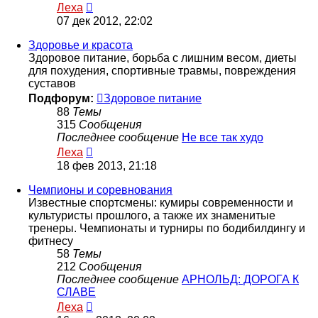
Перейти
Леха
к
07 дек 2012, 22:02
последнему
сообщению
Здоровье и красота
Здоровое питание, борьба с лишним весом, диеты
для похудения, спортивные травмы, повреждения
суставов
Подфорум:
Здоровое питание
88
Темы
315
Сообщения
Последнее сообщение
Не все так худо
Перейти
Леха
к
18 фев 2013, 21:18
последнему
сообщению
Чемпионы и соревнования
Известные спортсмены: кумиры современности и
культуристы прошлого, а также их знаменитые
тренеры. Чемпионаты и турниры по бодибилдингу и
фитнесу
58
Темы
212
Сообщения
Последнее сообщение
АРНОЛЬД: ДОРОГА К
СЛАВЕ
Перейти
Леха
к