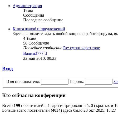
последнему
сообщению
Администрация
Темы
Сообщения
Последнее сообщение
Книга жалоб и предложений
Здесь вы можете задать любой вопрос о работе форума, 
4
Темы
58
Сообщения
Последнее сообщение
Re: сутки через трое
Перейти
Вадим3777
к
22 май 2010, 00:23
последнему
сообщению
Вход
Имя пользователя:
Пароль:
За
Кто сейчас на конференции
Всего
199
посетителей :: 1 зарегистрированный, 0 скрытых и 19
Больше всего посетителей (
4034
) здесь было 23 окт 2025, 18:27