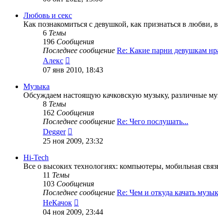
последнему
сообщению
Любовь и секс
Как познакомиться с девушкой, как признаться в любви, все
6
Темы
196
Сообщения
Последнее сообщение
Re: Какие парни девушкам н
Перейти
Алекс
к
07 янв 2010, 18:43
последнему
сообщению
Музыка
Обсуждаем настоящую качковскую музыку, различные муз
8
Темы
162
Сообщения
Последнее сообщение
Re: Чего послушать...
Перейти
Degger
к
25 ноя 2009, 23:32
последнему
сообщению
Hi-Tech
Все о высоких технологиях: компьютеры, мобильная связь,
11
Темы
103
Сообщения
Последнее сообщение
Re: Чем и откуда качать муз
Перейти
НеКачок
к
04 ноя 2009, 23:44