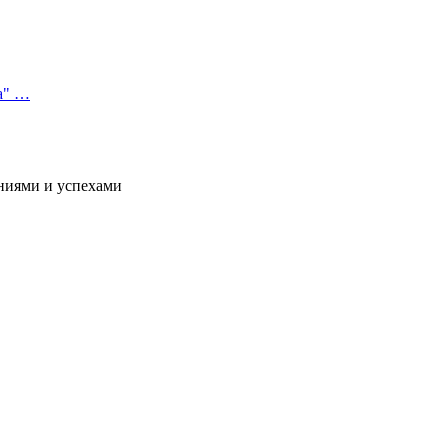
а" …
ниями и успехами