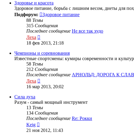
сообщению
Здоровье и красота
Здоровое питание, борьба с лишним весом, диеты для по
Подфорум:
Здоровое питание
88
Темы
315
Сообщения
Последнее сообщение
Не все так худо
Перейти
Леха
к
18 фев 2013, 21:18
последнему
сообщению
Чемпионы и соревнования
Известные спортсмены: кумиры современности и культур
58
Темы
212
Сообщения
Последнее сообщение
АРНОЛЬД: ДОРОГА К СЛА
Перейти
Леха
к
16 мар 2013, 20:02
последнему
сообщению
Сила духа
Разум - самый мощный инструмент
13
Темы
134
Сообщения
Последнее сообщение
Re: Рокки
Перейти
Keig
к
21 ноя 2012, 11:43