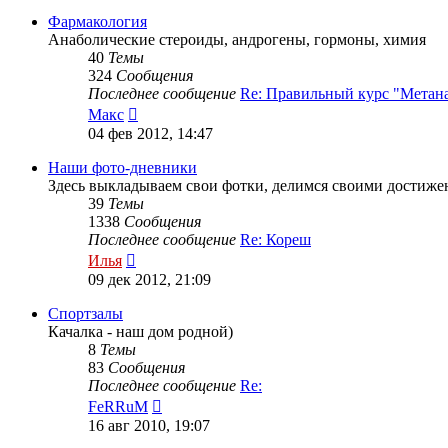
последнему
сообщению
Фармакология
Анаболические стероиды, андрогены, гормоны, химия
40
Темы
324
Сообщения
Последнее сообщение
Re: Правильный курс "Метан
Перейти
Макс
к
04 фев 2012, 14:47
последнему
сообщению
Наши фото-дневники
Здесь выкладываем свои фотки, делимся своими достиже
39
Темы
1338
Сообщения
Последнее сообщение
Re: Кореш
Перейти
Илья
к
09 дек 2012, 21:09
последнему
сообщению
Спортзалы
Качалка - наш дом родной)
8
Темы
83
Сообщения
Последнее сообщение
Re:
Перейти
FeRRuM
к
16 авг 2010, 19:07
последнему