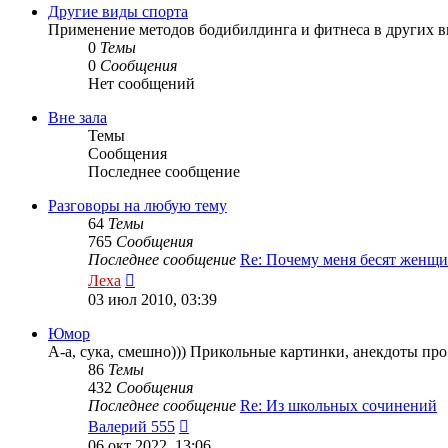
сообщению
Другие виды спорта
Применение методов бодибилдинга и фитнеса в других вида
0
Темы
0
Сообщения
Нет сообщений
Вне зала
Темы
Сообщения
Последнее сообщение
Разговоры на любую тему
64
Темы
765
Сообщения
Последнее сообщение
Re: Почему меня бесят женщ
Перейти
Леха
к
03 июл 2010, 03:39
последнему
сообщению
Юмор
А-а, сука, смешно))) Прикольные картинки, анекдоты про 
86
Темы
432
Сообщения
Последнее сообщение
Re: Из школьных сочинений
Перейти
Валерий 555
к
06 окт 2022, 13:06