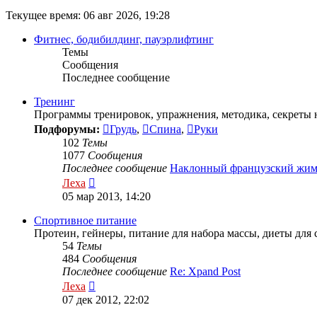
Текущее время: 06 авг 2026, 19:28
Фитнес, бодибилдинг, пауэрлифтинг
Темы
Сообщения
Последнее сообщение
Тренинг
Программы тренировок, упражнения, методика, секреты н
Подфорумы:
Грудь
,
Спина
,
Руки
102
Темы
1077
Сообщения
Последнее сообщение
Наклонный французский жи
Перейти
Леха
к
05 мар 2013, 14:20
последнему
сообщению
Спортивное питание
Протеин, гейнеры, питание для набора массы, диеты для
54
Темы
484
Сообщения
Последнее сообщение
Re: Xpand Post
Перейти
Леха
к
07 дек 2012, 22:02
последнему