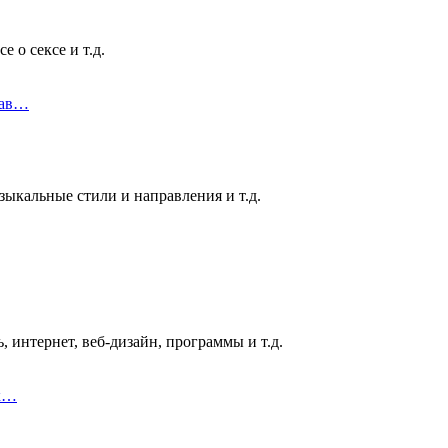
 о сексе и т.д.
рав…
ыкальные стили и направления и т.д.
 интернет, веб-дизайн, программы и т.д.
ык…