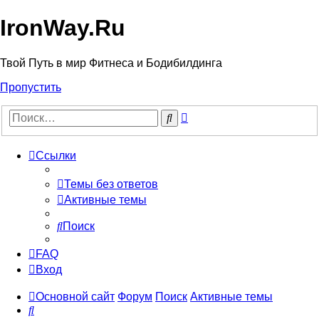
IronWay.Ru
Твой Путь в мир Фитнеса и Бодибилдинга
Пропустить
Расширенный
Поиск
поиск
Ссылки
Темы без ответов
Активные темы
Поиск
FAQ
Вход
Основной сайт
Форум
Поиск
Активные темы
Поиск