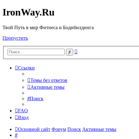
IronWay.Ru
Твой Путь в мир Фитнеса и Бодибилдинга
Пропустить
Расширенный
Поиск
поиск
Ссылки
Темы без ответов
Активные темы
Поиск
FAQ
Вход
Основной сайт
Форум
Поиск
Активные темы
Поиск