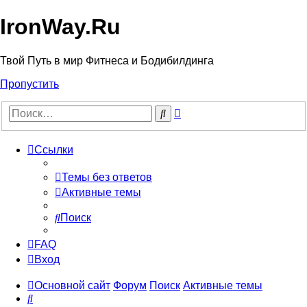
IronWay.Ru
Твой Путь в мир Фитнеса и Бодибилдинга
Пропустить
Расширенный
Поиск
поиск
Ссылки
Темы без ответов
Активные темы
Поиск
FAQ
Вход
Основной сайт
Форум
Поиск
Активные темы
Поиск