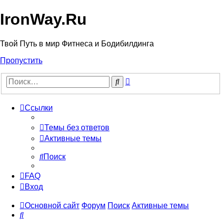
IronWay.Ru
Твой Путь в мир Фитнеса и Бодибилдинга
Пропустить
Расширенный
Поиск
поиск
Ссылки
Темы без ответов
Активные темы
Поиск
FAQ
Вход
Основной сайт
Форум
Поиск
Активные темы
Поиск