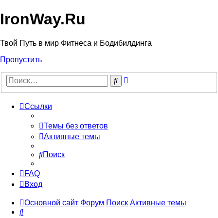
IronWay.Ru
Твой Путь в мир Фитнеса и Бодибилдинга
Пропустить
Расширенный
Поиск
поиск
Ссылки
Темы без ответов
Активные темы
Поиск
FAQ
Вход
Основной сайт
Форум
Поиск
Активные темы
Поиск