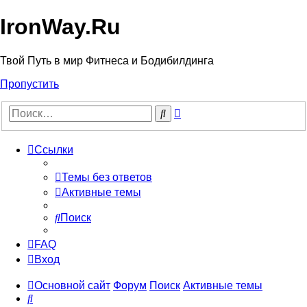
IronWay.Ru
Твой Путь в мир Фитнеса и Бодибилдинга
Пропустить
Расширенный
Поиск
поиск
Ссылки
Темы без ответов
Активные темы
Поиск
FAQ
Вход
Основной сайт
Форум
Поиск
Активные темы
Поиск