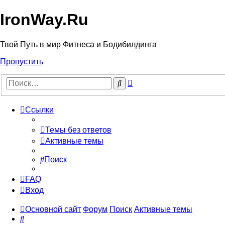
IronWay.Ru
Твой Путь в мир Фитнеса и Бодибилдинга
Пропустить
Расширенный
Поиск
поиск
Ссылки
Темы без ответов
Активные темы
Поиск
FAQ
Вход
Основной сайт
Форум
Поиск
Активные темы
Поиск