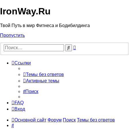
IronWay.Ru
Твой Путь в мир Фитнеса и Бодибилдинга
Пропустить
Расширенный
Поиск
поиск
Ссылки
Темы без ответов
Активные темы
Поиск
FAQ
Вход
Основной сайт
Форум
Поиск
Темы без ответов
Поиск