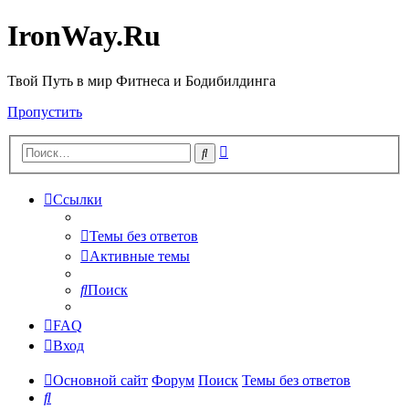
IronWay.Ru
Твой Путь в мир Фитнеса и Бодибилдинга
Пропустить
Расширенный
Поиск
поиск
Ссылки
Темы без ответов
Активные темы
Поиск
FAQ
Вход
Основной сайт
Форум
Поиск
Темы без ответов
Поиск