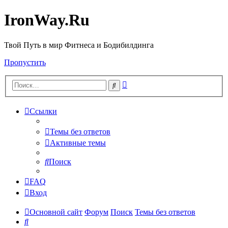
IronWay.Ru
Твой Путь в мир Фитнеса и Бодибилдинга
Пропустить
Расширенный
Поиск
поиск
Ссылки
Темы без ответов
Активные темы
Поиск
FAQ
Вход
Основной сайт
Форум
Поиск
Темы без ответов
Поиск