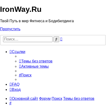
IronWay.Ru
Твой Путь в мир Фитнеса и Бодибилдинга
Пропустить
Расширенный
Поиск
поиск
Ссылки
Темы без ответов
Активные темы
Поиск
FAQ
Вход
Основной сайт
Форум
Поиск
Темы без ответов
Поиск