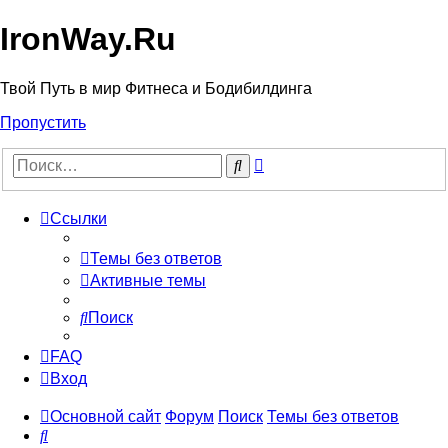
IronWay.Ru
Твой Путь в мир Фитнеса и Бодибилдинга
Пропустить
Расширенный
Поиск
поиск
Ссылки
Темы без ответов
Активные темы
Поиск
FAQ
Вход
Основной сайт
Форум
Поиск
Темы без ответов
Поиск