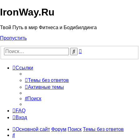
IronWay.Ru
Твой Путь в мир Фитнеса и Бодибилдинга
Пропустить
Расширенный
Поиск
поиск
Ссылки
Темы без ответов
Активные темы
Поиск
FAQ
Вход
Основной сайт
Форум
Поиск
Темы без ответов
Поиск