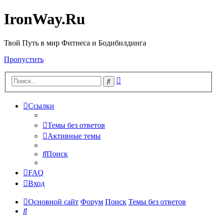
IronWay.Ru
Твой Путь в мир Фитнеса и Бодибилдинга
Пропустить
Расширенный
Поиск
поиск
Ссылки
Темы без ответов
Активные темы
Поиск
FAQ
Вход
Основной сайт
Форум
Поиск
Темы без ответов
Поиск